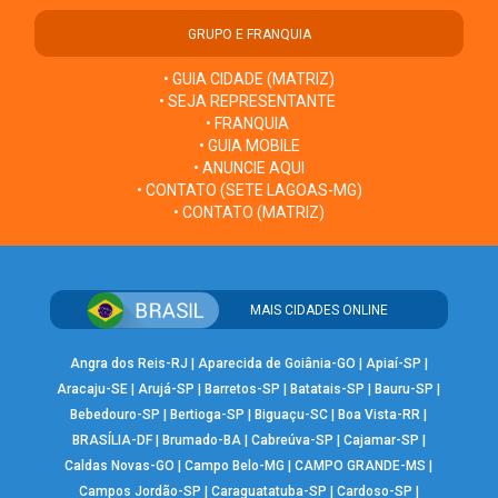
GRUPO E FRANQUIA
• GUIA CIDADE (MATRIZ)
• SEJA REPRESENTANTE
• FRANQUIA
• GUIA MOBILE
• ANUNCIE AQUI
• CONTATO (SETE LAGOAS-MG)
• CONTATO (MATRIZ)
MAIS CIDADES ONLINE
Angra dos Reis-RJ
|
Aparecida de Goiânia-GO
|
Apiaí-SP
|
Aracaju-SE
|
Arujá-SP
|
Barretos-SP
|
Batatais-SP
|
Bauru-SP
|
Bebedouro-SP
|
Bertioga-SP
|
Biguaçu-SC
|
Boa Vista-RR
|
BRASÍLIA-DF
|
Brumado-BA
|
Cabreúva-SP
|
Cajamar-SP
|
Caldas Novas-GO
|
Campo Belo-MG
|
CAMPO GRANDE-MS
|
Campos Jordão-SP
|
Caraguatatuba-SP
|
Cardoso-SP
|