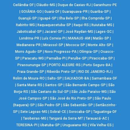
Ceilândia-DF
|
Cláudio-MG
|
Duque de Caxias-RJ
|
Garanhuns-PE
|
GOIÂNIA-GO
|
Guará-DF
|
Guarapuava-PR
|
Guariba-SP
|
Guarujá-SP
|
Iguapé-SP
|
Ilha Bela-SP
|
Ilha Comprida-SP
|
Itabirito-MG
|
Itaquaquecetuba-SP
|
Itaqui-RS
|
Ituiutaba-MG
|
Jaboticabal-SP
|
Jacareí-SP
|
José Raydan-MG
|
Lages-SC
|
Londrina-PR
|
Luís Correia-PI
|
MANAUS-AM
|
Matão-SP
|
Medianeira-PR
|
Mirassol-SP
|
Mococa-SP
|
Monte Alto-SP
|
Morro Agudo-SP
|
Novo Progresso-PA
|
Olímpia-SP
|
Osasco-
SP
|
Paracatu-MG
|
Parnaíba-PI
|
Peruíbe-SP
|
Piracicaba-SP
|
Pirassununga-SP
|
PORTO ALEGRE-RS
|
Porto Seguro-BA
|
Praia Grande-SP
|
Ribeirão Preto-SP
|
RIO DE JANEIRO-RJ
|
Rolim de Moura-RO
|
Salto-SP
|
SALVADOR-BA
|
Samambaia-DF
|
Santa Maria-RS
|
Santos-SP
|
São Bernardo Campo-SP
|
São
Borja-RS
|
São Caetano do Sul-SP
|
São João Paraíso-MG
|
São
José Campos-SP
|
São José do Rio Preto-SP
|
São Paulo
(Itaquera)-SP
|
São Pedro-SP
|
São Sebastião-SP
|
Sertãozinho-
SP
|
Sete Lagoas-MG
|
Sobral-CE
|
Sorocaba-SP
|
Taguatinga-DF
|
Taiobeiras-MG
|
Tangará da Serra-MT
|
Tarauacá-AC
|
TERESINA-PI
|
Ubatuba-SP
|
Uruguaiana-RS
|
Vila Velha-ES
|