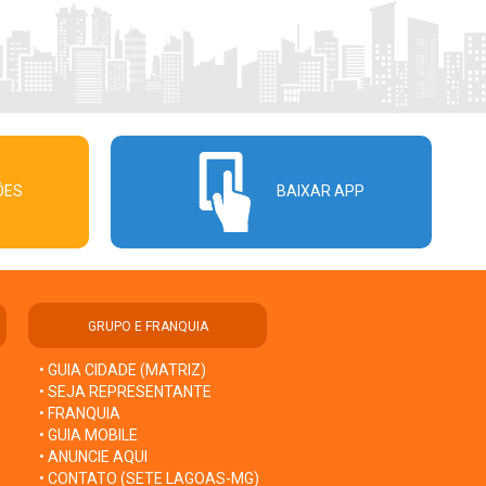
ÕES
BAIXAR APP
GRUPO E FRANQUIA
• GUIA CIDADE (MATRIZ)
• SEJA REPRESENTANTE
• FRANQUIA
• GUIA MOBILE
• ANUNCIE AQUI
• CONTATO (SETE LAGOAS-MG)