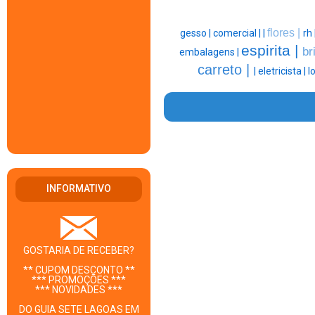
flores |
gesso |
comercial |
|
rh 
espirita |
br
embalagens |
carreto |
|
eletricista |
l
INFORMATIVO
GOSTARIA DE RECEBER?
** CUPOM DESCONTO **
*** PROMOÇÕES ***
*** NOVIDADES ***
DO GUIA SETE LAGOAS EM