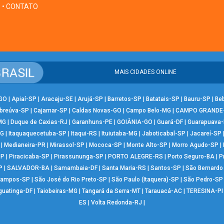
• CONTATO
MAIS CIDADES ONLINE
-GO
|
Apiaí-SP
|
Aracaju-SE
|
Arujá-SP
|
Barretos-SP
|
Batatais-SP
|
Bauru-SP
|
Be
breúva-SP
|
Cajamar-SP
|
Caldas Novas-GO
|
Campo Belo-MG
|
CAMPO GRANDE
MG
|
Duque de Caxias-RJ
|
Garanhuns-PE
|
GOIÂNIA-GO
|
Guará-DF
|
Guarapuava
MG
|
Itaquaquecetuba-SP
|
Itaqui-RS
|
Ituiutaba-MG
|
Jaboticabal-SP
|
Jacareí-SP
|
Medianeira-PR
|
Mirassol-SP
|
Mococa-SP
|
Monte Alto-SP
|
Morro Agudo-SP
|
SP
|
Piracicaba-SP
|
Pirassununga-SP
|
PORTO ALEGRE-RS
|
Porto Seguro-BA
|
P
P
|
SALVADOR-BA
|
Samambaia-DF
|
Santa Maria-RS
|
Santos-SP
|
São Bernard
Campos-SP
|
São José do Rio Preto-SP
|
São Paulo (Itaquera)-SP
|
São Pedro-SP
guatinga-DF
|
Taiobeiras-MG
|
Tangará da Serra-MT
|
Tarauacá-AC
|
TERESINA-PI
ES
|
Volta Redonda-RJ
|