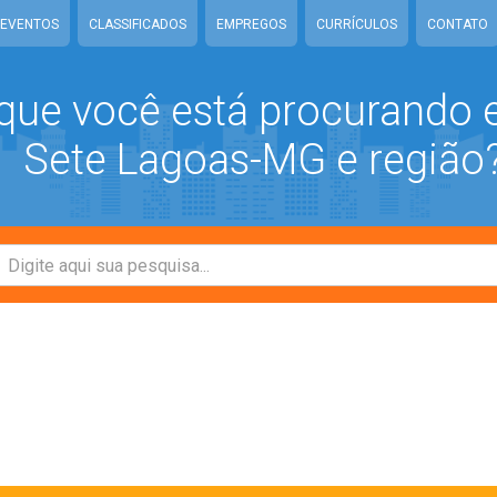
EVENTOS
CLASSIFICADOS
EMPREGOS
CURRÍCULOS
CONTATO
que você está procurando
Sete Lagoas-MG e região