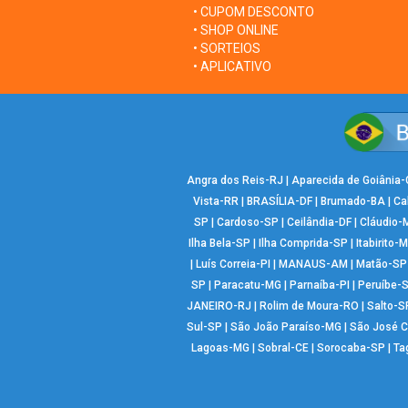
• CUPOM DESCONTO
• SHOP ONLINE
• SORTEIOS
• APLICATIVO
Angra dos Reis-RJ
|
Aparecida de Goiânia
Vista-RR
|
BRASÍLIA-DF
|
Brumado-BA
|
Ca
SP
|
Cardoso-SP
|
Ceilândia-DF
|
Cláudio-
Ilha Bela-SP
|
Ilha Comprida-SP
|
Itabirito-
|
Luís Correia-PI
|
MANAUS-AM
|
Matão-SP
SP
|
Paracatu-MG
|
Parnaíba-PI
|
Peruíbe-
JANEIRO-RJ
|
Rolim de Moura-RO
|
Salto-S
Sul-SP
|
São João Paraíso-MG
|
São José 
Lagoas-MG
|
Sobral-CE
|
Sorocaba-SP
|
Ta