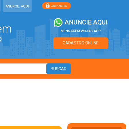
ANUNCIE AQUI
ANUNCIE AQUI
 em
MENSAGEM WHATS APP
?
CADASTRO ONLINE