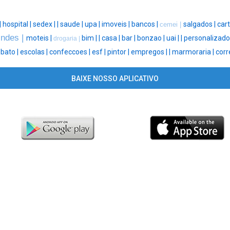
|
hospital |
sedex |
|
saude |
upa |
imoveis |
bancos |
salgados |
cart
cemei |
indes |
moteis |
bim |
|
casa |
bar |
bonzao |
uai |
|
personalizado
drogaria |
obato |
escolas |
confeccoes |
esf |
pintor |
empregos |
|
marmoraria |
corr
BAIXE NOSSO APLICATIVO