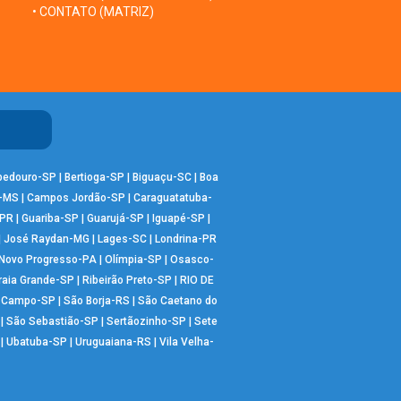
• CONTATO (MATRIZ)
bedouro-SP
|
Bertioga-SP
|
Biguaçu-SC
|
Boa
-MS
|
Campos Jordão-SP
|
Caraguatatuba-
-PR
|
Guariba-SP
|
Guarujá-SP
|
Iguapé-SP
|
|
José Raydan-MG
|
Lages-SC
|
Londrina-PR
Novo Progresso-PA
|
Olímpia-SP
|
Osasco-
raia Grande-SP
|
Ribeirão Preto-SP
|
RIO DE
o Campo-SP
|
São Borja-RS
|
São Caetano do
|
São Sebastião-SP
|
Sertãozinho-SP
|
Sete
|
Ubatuba-SP
|
Uruguaiana-RS
|
Vila Velha-