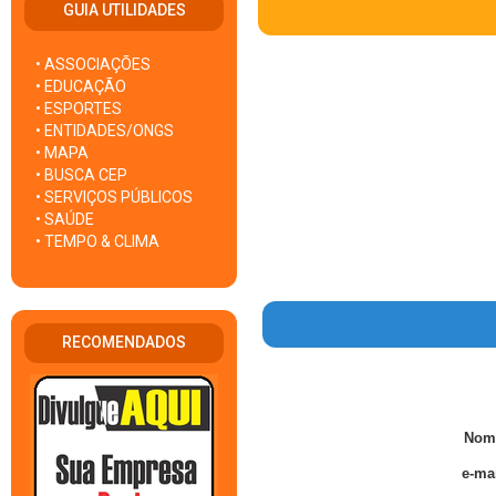
GUIA UTILIDADES
• ASSOCIAÇÕES
• EDUCAÇÃO
• ESPORTES
• ENTIDADES/ONGS
• MAPA
• BUSCA CEP
• SERVIÇOS PÚBLICOS
• SAÚDE
• TEMPO & CLIMA
RECOMENDADOS
Nom
e-mai