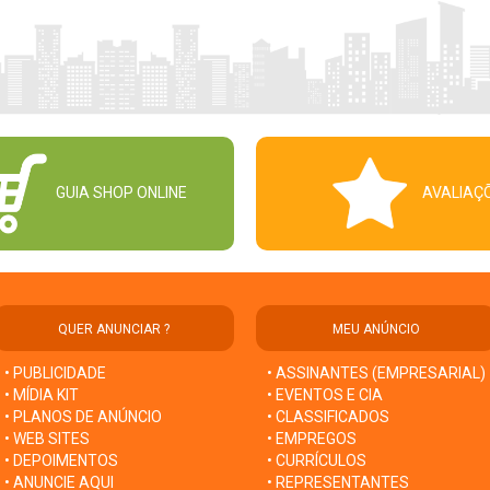
GUIA SHOP ONLINE
AVALIAÇ
QUER ANUNCIAR ?
MEU ANÚNCIO
• PUBLICIDADE
• ASSINANTES (EMPRESARIAL)
• MÍDIA KIT
• EVENTOS E CIA
• PLANOS DE ANÚNCIO
• CLASSIFICADOS
• WEB SITES
• EMPREGOS
• DEPOIMENTOS
• CURRÍCULOS
• ANUNCIE AQUI
• REPRESENTANTES