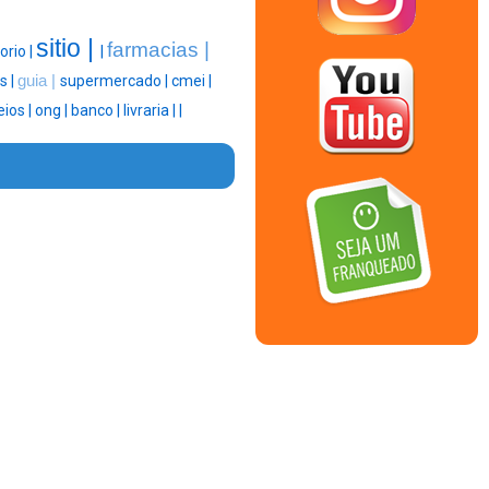
sitio |
farmacias |
orio |
|
s |
guia |
supermercado |
cmei |
eios |
ong |
banco |
livraria |
|