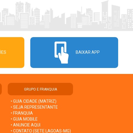
ÕES
BAIXAR APP
GRUPO E FRANQUIA
• GUIA CIDADE (MATRIZ)
• SEJA REPRESENTANTE
• FRANQUIA
• GUIA MOBILE
• ANUNCIE AQUI
• CONTATO (SETE LAGOAS-MG)