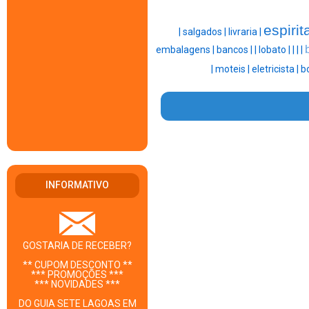
espirit
|
salgados |
livraria |
embalagens |
bancos |
|
lobato |
|
|
|
|
moteis |
eletricista |
b
INFORMATIVO
GOSTARIA DE RECEBER?
** CUPOM DESCONTO **
*** PROMOÇÕES ***
*** NOVIDADES ***
DO GUIA SETE LAGOAS EM