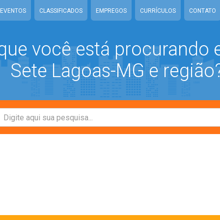
EVENTOS
CLASSIFICADOS
EMPREGOS
CURRÍCULOS
CONTATO
que você está procurando
Sete Lagoas-MG e região