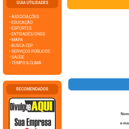
GUIA UTILIDADES
• ASSOCIAÇÕES
• EDUCAÇÃO
• ESPORTES
• ENTIDADES/ONGS
• MAPA
• BUSCA CEP
• SERVIÇOS PÚBLICOS
• SAÚDE
• TEMPO & CLIMA
RECOMENDADOS
Nom
e-mai