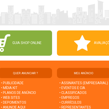
GUIA SHOP ONLINE
AVALIAÇ
QUER ANUNCIAR ?
MEU ANÚNCIO
• PUBLICIDADE
• ASSINANTES (EMPRESARIAL)
• MÍDIA KIT
• EVENTOS E CIA
• PLANOS DE ANÚNCIO
• CLASSIFICADOS
• WEB SITES
• EMPREGOS
• DEPOIMENTOS
• CURRÍCULOS
• ANUNCIE AQUI
• REPRESENTANTES