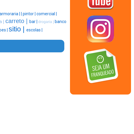
rmoraria |
|
pintor |
comercial |
carreto |
a |
bar |
banco
drogaria |
sitio |
oes |
escolas |