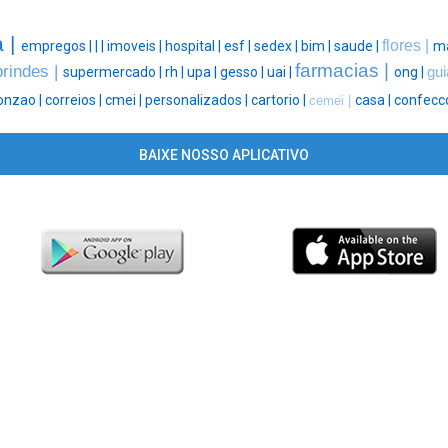
a |
flores |
empregos |
|
|
imoveis |
hospital |
esf |
sedex |
bim |
saude |
ma
farmacias |
brindes |
supermercado |
rh |
upa |
gesso |
uai |
ong |
gui
onzao |
correios |
cmei |
personalizados |
cartorio |
casa |
confecc
cemei |
BAIXE NOSSO APLICATIVO