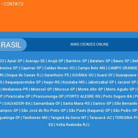
• CONTATO
MAIS CIDADES ONLINE
-GO
|
Apiaí-SP
|
Aracaju-SE
|
Arujá-SP
|
Barretos-SP
|
Batatais-SP
|
Bauru-SP
|
Be
breúva-SP
|
Cajamar-SP
|
Caldas Novas-GO
|
Campo Belo-MG
|
CAMPO GRANDE
MG
|
Duque de Caxias-RJ
|
Garanhuns-PE
|
GOIÂNIA-GO
|
Guará-DF
|
Guarapuava
MG
|
Itaquaquecetuba-SP
|
Itaqui-RS
|
Ituiutaba-MG
|
Jaboticabal-SP
|
Jacareí-SP
|
Medianeira-PR
|
Mirassol-SP
|
Mococa-SP
|
Monte Alto-SP
|
Morro Agudo-SP
|
SP
|
Piracicaba-SP
|
Pirassununga-SP
|
PORTO ALEGRE-RS
|
Porto Seguro-BA
|
P
P
|
SALVADOR-BA
|
Samambaia-DF
|
Santa Maria-RS
|
Santos-SP
|
São Bernard
Campos-SP
|
São José do Rio Preto-SP
|
São Paulo (Itaquera)-SP
|
São Pedro-SP
guatinga-DF
|
Taiobeiras-MG
|
Tangará da Serra-MT
|
Tarauacá-AC
|
TERESINA-PI
ES
|
Volta Redonda-RJ
|