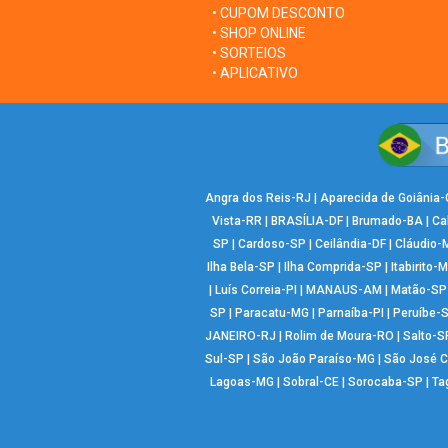
• CUPOM DESCONTO
• SHOP ONLINE
• SORTEIOS
• APLICATIVO
Angra dos Reis-RJ
|
Aparecida de Goiânia
Vista-RR
|
BRASÍLIA-DF
|
Brumado-BA
|
Ca
SP
|
Cardoso-SP
|
Ceilândia-DF
|
Cláudio-
Ilha Bela-SP
|
Ilha Comprida-SP
|
Itabirito-
|
Luís Correia-PI
|
MANAUS-AM
|
Matão-SP
SP
|
Paracatu-MG
|
Parnaíba-PI
|
Peruíbe-
JANEIRO-RJ
|
Rolim de Moura-RO
|
Salto-S
Sul-SP
|
São João Paraíso-MG
|
São José 
Lagoas-MG
|
Sobral-CE
|
Sorocaba-SP
|
Ta