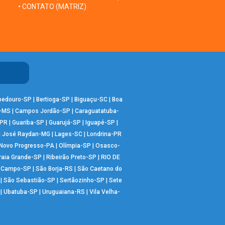
• CONTATO (MATRIZ)
bedouro-SP
|
Bertioga-SP
|
Biguaçu-SC
|
Boa
-MS
|
Campos Jordão-SP
|
Caraguatatuba-
-PR
|
Guariba-SP
|
Guarujá-SP
|
Iguapé-SP
|
|
José Raydan-MG
|
Lages-SC
|
Londrina-PR
Novo Progresso-PA
|
Olímpia-SP
|
Osasco-
raia Grande-SP
|
Ribeirão Preto-SP
|
RIO DE
o Campo-SP
|
São Borja-RS
|
São Caetano do
|
São Sebastião-SP
|
Sertãozinho-SP
|
Sete
|
Ubatuba-SP
|
Uruguaiana-RS
|
Vila Velha-