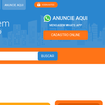
ANUNCIE AQUI
ANUNCIE AQUI
 em
MENSAGEM WHATS APP
?
CADASTRO ONLINE