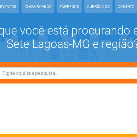
EVENTOS
CLASSIFICADOS
EMPREGOS
CURRÍCULOS
CONTATO
que você está procurando
Sete Lagoas-MG e região