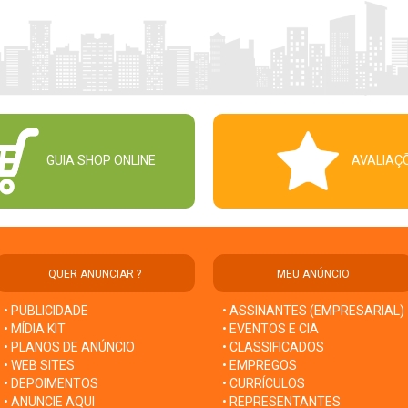
GUIA SHOP ONLINE
AVALIAÇ
QUER ANUNCIAR ?
MEU ANÚNCIO
• PUBLICIDADE
• ASSINANTES (EMPRESARIAL)
• MÍDIA KIT
• EVENTOS E CIA
• PLANOS DE ANÚNCIO
• CLASSIFICADOS
• WEB SITES
• EMPREGOS
• DEPOIMENTOS
• CURRÍCULOS
• ANUNCIE AQUI
• REPRESENTANTES