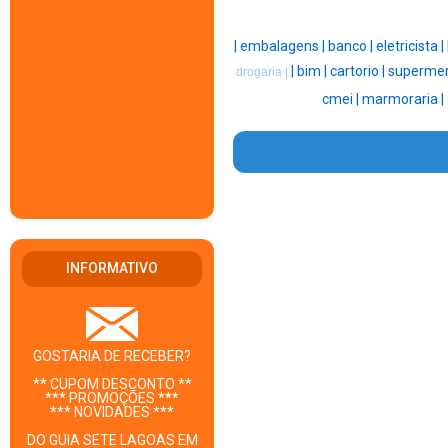
|
embalagens |
banco |
eletricista |
|
bim |
cartorio |
supermer
drogaria |
cmei |
marmoraria |
INFORMATIVO
GOSTARIA DE RECEBER?
** CUPOM DESCONTO **
*** PROMOÇÕES ***
*** NOVIDADES ***
DO GUIA SETE LAGOAS EM