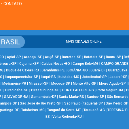
• CONTATO
MAIS CIDADES ONLINE
-GO
|
Apiaí-SP
|
Aracaju-SE
|
Arujá-SP
|
Barretos-SP
|
Batatais-SP
|
Bauru-SP
|
Be
breúva-SP
|
Cajamar-SP
|
Caldas Novas-GO
|
Campo Belo-MG
|
CAMPO GRANDE
MG
|
Duque de Caxias-RJ
|
Garanhuns-PE
|
GOIÂNIA-GO
|
Guará-DF
|
Guarapuava
MG
|
Itaquaquecetuba-SP
|
Itaqui-RS
|
Ituiutaba-MG
|
Jaboticabal-SP
|
Jacareí-SP
|
Medianeira-PR
|
Mirassol-SP
|
Mococa-SP
|
Monte Alto-SP
|
Morro Agudo-SP
|
SP
|
Piracicaba-SP
|
Pirassununga-SP
|
PORTO ALEGRE-RS
|
Porto Seguro-BA
|
P
P
|
SALVADOR-BA
|
Samambaia-DF
|
Santa Maria-RS
|
Santos-SP
|
São Bernard
Campos-SP
|
São José do Rio Preto-SP
|
São Paulo (Itaquera)-SP
|
São Pedro-SP
guatinga-DF
|
Taiobeiras-MG
|
Tangará da Serra-MT
|
Tarauacá-AC
|
TERESINA-PI
ES
|
Volta Redonda-RJ
|