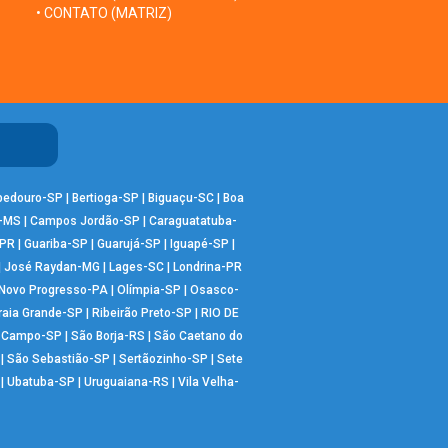
• CONTATO (MATRIZ)
bedouro-SP
|
Bertioga-SP
|
Biguaçu-SC
|
Boa
-MS
|
Campos Jordão-SP
|
Caraguatatuba-
-PR
|
Guariba-SP
|
Guarujá-SP
|
Iguapé-SP
|
|
José Raydan-MG
|
Lages-SC
|
Londrina-PR
Novo Progresso-PA
|
Olímpia-SP
|
Osasco-
raia Grande-SP
|
Ribeirão Preto-SP
|
RIO DE
o Campo-SP
|
São Borja-RS
|
São Caetano do
|
São Sebastião-SP
|
Sertãozinho-SP
|
Sete
|
Ubatuba-SP
|
Uruguaiana-RS
|
Vila Velha-