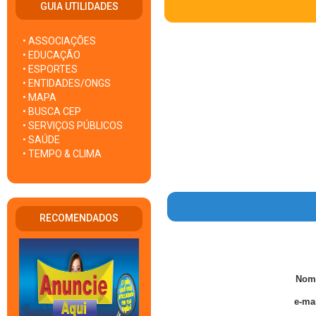
GUIA UTILIDADES
• ASSOCIAÇÕES
• EDUCAÇÃO
• ESPORTES
• ENTIDADES/ONGS
• MAPA
• BUSCA CEP
• SERVIÇOS PÚBLICOS
• SAÚDE
• TEMPO & CLIMA
RECOMENDADOS
Nom
e-mai