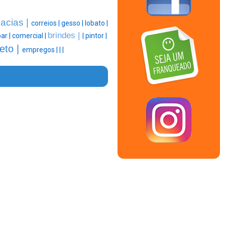
acias |
correios |
gesso |
lobato |
brindes |
ar |
comercial |
|
pintor |
eto |
empregos |
|
|