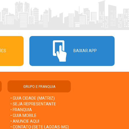
ÕES
BAIXAR APP
GRUPO E FRANQUIA
• GUIA CIDADE (MATRIZ)
• SEJA REPRESENTANTE
• FRANQUIA
• GUIA MOBILE
• ANUNCIE AQUI
• CONTATO (SETE LAGOAS-MG)