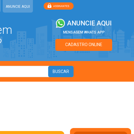
ANUNCIE AQUI
ANUNCIE AQUI
 em
MENSAGEM WHATS APP
?
CADASTRO ONLINE