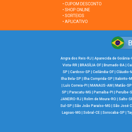
• CUPOM DESCONTO
• SHOP ONLINE
• SORTEIOS
• APLICATIVO
Angra dos Reis-RJ
|
Aparecida de Goiânia
Vista-RR
|
BRASÍLIA-DF
|
Brumado-BA
|
Ca
SP
|
Cardoso-SP
|
Ceilândia-DF
|
Cláudio-
Ilha Bela-SP
|
Ilha Comprida-SP
|
Itabirito-
|
Luís Correia-PI
|
MANAUS-AM
|
Matão-SP
SP
|
Paracatu-MG
|
Parnaíba-PI
|
Peruíbe-
JANEIRO-RJ
|
Rolim de Moura-RO
|
Salto-S
Sul-SP
|
São João Paraíso-MG
|
São José 
Lagoas-MG
|
Sobral-CE
|
Sorocaba-SP
|
Ta