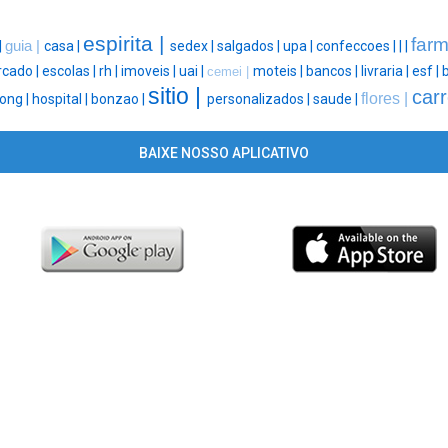
espirita |
farm
|
guia |
casa |
sedex |
salgados |
upa |
confeccoes |
|
|
cado |
escolas |
rh |
imoveis |
uai |
moteis |
bancos |
livraria |
esf |
b
cemei |
sitio |
carr
flores |
ong |
hospital |
bonzao |
personalizados |
saude |
BAIXE NOSSO APLICATIVO