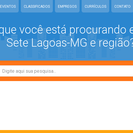
EVENTOS
CLASSIFICADOS
EMPREGOS
CURRÍCULOS
CONTATO
que você está procurando
Sete Lagoas-MG e região