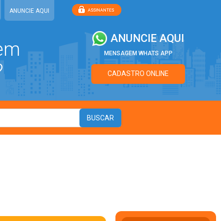
ANUNCIE AQUI
ANUNCIE AQUI
 em
MENSAGEM WHATS APP
?
CADASTRO ONLINE