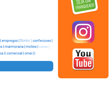
flores |
 |
empregos |
confeccoes |
s |
marmoraria |
moteis |
cemei |
pa |
|
comercial |
cmei |
|