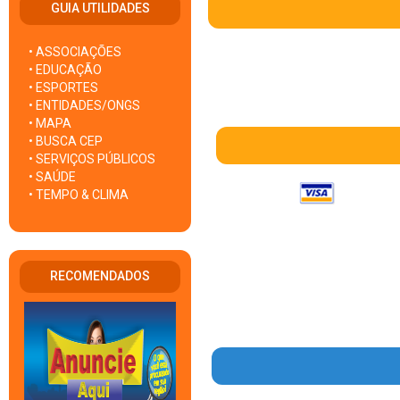
GUIA UTILIDADES
• ASSOCIAÇÕES
• EDUCAÇÃO
• ESPORTES
• ENTIDADES/ONGS
• MAPA
• BUSCA CEP
• SERVIÇOS PÚBLICOS
• SAÚDE
• TEMPO & CLIMA
RECOMENDADOS