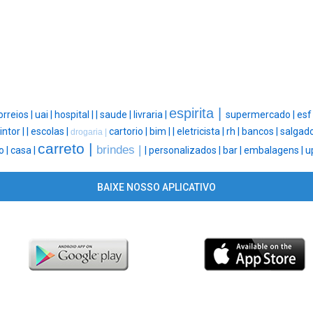
espirita |
orreios |
uai |
hospital |
|
saude |
livraria |
supermercado |
esf
intor |
|
escolas |
cartorio |
bim |
|
eletricista |
rh |
bancos |
salgado
drogaria |
carreto |
brindes |
o |
casa |
|
personalizados |
bar |
embalagens |
u
BAIXE NOSSO APLICATIVO