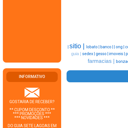
sitio |
|
lobato |
banco |
|
ong |
c
guia |
sedex |
gesso |
imoveis |
p
farmacias |
bonza
INFORMATIVO
GOSTARIA DE RECEBER?
** CUPOM DESCONTO **
*** PROMOÇÕES ***
*** NOVIDADES ***
DO GUIA SETE LAGOAS EM