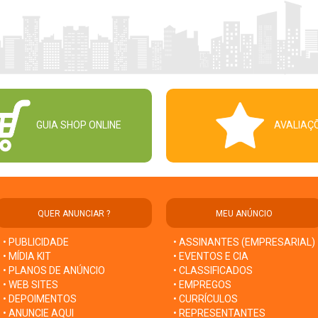
GUIA SHOP ONLINE
AVALIAÇ
QUER ANUNCIAR ?
MEU ANÚNCIO
• PUBLICIDADE
• ASSINANTES (EMPRESARIAL)
• MÍDIA KIT
• EVENTOS E CIA
• PLANOS DE ANÚNCIO
• CLASSIFICADOS
• WEB SITES
• EMPREGOS
• DEPOIMENTOS
• CURRÍCULOS
• ANUNCIE AQUI
• REPRESENTANTES