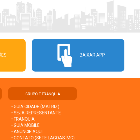
ÕES
BAIXAR APP
GRUPO E FRANQUIA
• GUIA CIDADE (MATRIZ)
• SEJA REPRESENTANTE
• FRANQUIA
• GUIA MOBILE
• ANUNCIE AQUI
• CONTATO (SETE LAGOAS-MG)