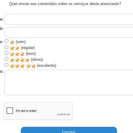
Quer enviar seu comentário sobre os serviços deste anunciante?
e:
l:
o
:
(ruim)
(regular)
(bom)
(ótimo)
(excelente)
s: