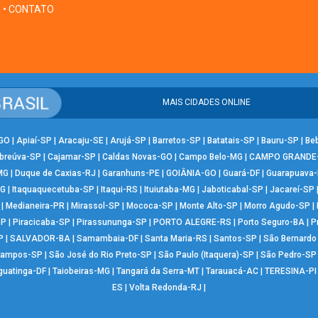
• CONTATO
MAIS CIDADES ONLINE
-GO
|
Apiaí-SP
|
Aracaju-SE
|
Arujá-SP
|
Barretos-SP
|
Batatais-SP
|
Bauru-SP
|
Be
breúva-SP
|
Cajamar-SP
|
Caldas Novas-GO
|
Campo Belo-MG
|
CAMPO GRANDE
MG
|
Duque de Caxias-RJ
|
Garanhuns-PE
|
GOIÂNIA-GO
|
Guará-DF
|
Guarapuava
MG
|
Itaquaquecetuba-SP
|
Itaqui-RS
|
Ituiutaba-MG
|
Jaboticabal-SP
|
Jacareí-SP
|
Medianeira-PR
|
Mirassol-SP
|
Mococa-SP
|
Monte Alto-SP
|
Morro Agudo-SP
|
SP
|
Piracicaba-SP
|
Pirassununga-SP
|
PORTO ALEGRE-RS
|
Porto Seguro-BA
|
P
P
|
SALVADOR-BA
|
Samambaia-DF
|
Santa Maria-RS
|
Santos-SP
|
São Bernard
Campos-SP
|
São José do Rio Preto-SP
|
São Paulo (Itaquera)-SP
|
São Pedro-SP
guatinga-DF
|
Taiobeiras-MG
|
Tangará da Serra-MT
|
Tarauacá-AC
|
TERESINA-PI
ES
|
Volta Redonda-RJ
|