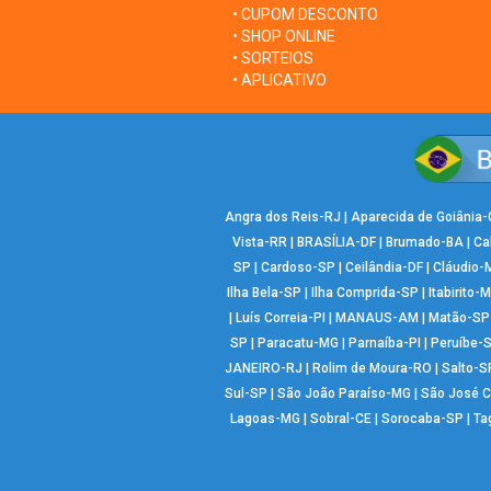
• CUPOM DESCONTO
• SHOP ONLINE
• SORTEIOS
• APLICATIVO
Angra dos Reis-RJ
|
Aparecida de Goiânia
Vista-RR
|
BRASÍLIA-DF
|
Brumado-BA
|
Ca
SP
|
Cardoso-SP
|
Ceilândia-DF
|
Cláudio-
Ilha Bela-SP
|
Ilha Comprida-SP
|
Itabirito-
|
Luís Correia-PI
|
MANAUS-AM
|
Matão-SP
SP
|
Paracatu-MG
|
Parnaíba-PI
|
Peruíbe-
JANEIRO-RJ
|
Rolim de Moura-RO
|
Salto-S
Sul-SP
|
São João Paraíso-MG
|
São José 
Lagoas-MG
|
Sobral-CE
|
Sorocaba-SP
|
Ta