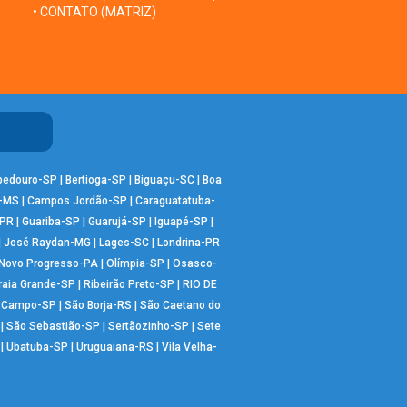
• CONTATO (MATRIZ)
bedouro-SP
|
Bertioga-SP
|
Biguaçu-SC
|
Boa
-MS
|
Campos Jordão-SP
|
Caraguatatuba-
-PR
|
Guariba-SP
|
Guarujá-SP
|
Iguapé-SP
|
|
José Raydan-MG
|
Lages-SC
|
Londrina-PR
Novo Progresso-PA
|
Olímpia-SP
|
Osasco-
raia Grande-SP
|
Ribeirão Preto-SP
|
RIO DE
o Campo-SP
|
São Borja-RS
|
São Caetano do
|
São Sebastião-SP
|
Sertãozinho-SP
|
Sete
|
Ubatuba-SP
|
Uruguaiana-RS
|
Vila Velha-