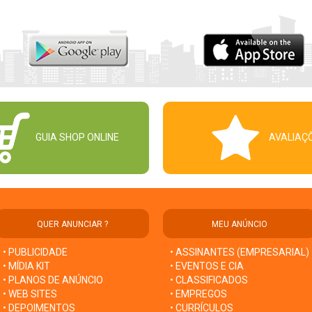
GUIA SHOP ONLINE
AVALIAÇ
QUER ANUNCIAR ?
MEU ANÚNCIO
• PUBLICIDADE
• ASSINANTES (EMPRESARIAL)
• MÍDIA KIT
• EVENTOS E CIA
• PLANOS DE ANÚNCIO
• CLASSIFICADOS
• WEB SITES
• EMPREGOS
• DEPOIMENTOS
• CURRÍCULOS