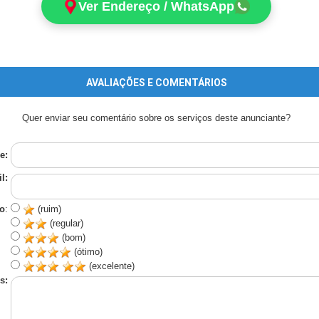
Ver Endereço / WhatsApp
AVALIAÇÕES E COMENTÁRIOS
Quer enviar seu comentário sobre os serviços deste anunciante?
e:
l:
o
:
(ruim)
(regular)
(bom)
(ótimo)
(excelente)
s: