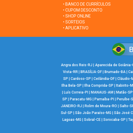
• BANCO DE CURRÍCULOS
• CUPOM DESCONTO
• SHOP ONLINE
• SORTEIOS
• APLICATIVO
Angra dos Reis-RJ
|
Aparecida de Goiânia
Vista-RR
|
BRASÍLIA-DF
|
Brumado-BA
|
Ca
SP
|
Cardoso-SP
|
Ceilândia-DF
|
Cláudio-
Ilha Bela-SP
|
Ilha Comprida-SP
|
Itabirito-
|
Luís Correia-PI
|
MANAUS-AM
|
Matão-SP
SP
|
Paracatu-MG
|
Parnaíba-PI
|
Peruíbe-
JANEIRO-RJ
|
Rolim de Moura-RO
|
Salto-S
Sul-SP
|
São João Paraíso-MG
|
São José 
Lagoas-MG
|
Sobral-CE
|
Sorocaba-SP
|
Ta