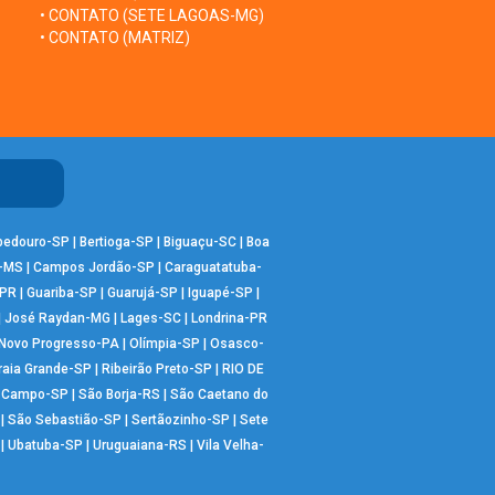
• CONTATO (SETE LAGOAS-MG)
• CONTATO (MATRIZ)
bedouro-SP
|
Bertioga-SP
|
Biguaçu-SC
|
Boa
-MS
|
Campos Jordão-SP
|
Caraguatatuba-
-PR
|
Guariba-SP
|
Guarujá-SP
|
Iguapé-SP
|
|
José Raydan-MG
|
Lages-SC
|
Londrina-PR
Novo Progresso-PA
|
Olímpia-SP
|
Osasco-
raia Grande-SP
|
Ribeirão Preto-SP
|
RIO DE
o Campo-SP
|
São Borja-RS
|
São Caetano do
|
São Sebastião-SP
|
Sertãozinho-SP
|
Sete
|
Ubatuba-SP
|
Uruguaiana-RS
|
Vila Velha-