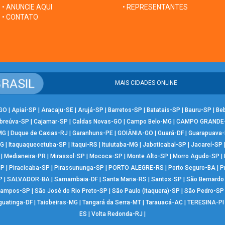
• ANUNCIE AQUI
• REPRESENTANTES
• CONTATO
MAIS CIDADES ONLINE
-GO
|
Apiaí-SP
|
Aracaju-SE
|
Arujá-SP
|
Barretos-SP
|
Batatais-SP
|
Bauru-SP
|
Be
breúva-SP
|
Cajamar-SP
|
Caldas Novas-GO
|
Campo Belo-MG
|
CAMPO GRANDE
MG
|
Duque de Caxias-RJ
|
Garanhuns-PE
|
GOIÂNIA-GO
|
Guará-DF
|
Guarapuava
MG
|
Itaquaquecetuba-SP
|
Itaqui-RS
|
Ituiutaba-MG
|
Jaboticabal-SP
|
Jacareí-SP
|
Medianeira-PR
|
Mirassol-SP
|
Mococa-SP
|
Monte Alto-SP
|
Morro Agudo-SP
|
SP
|
Piracicaba-SP
|
Pirassununga-SP
|
PORTO ALEGRE-RS
|
Porto Seguro-BA
|
P
P
|
SALVADOR-BA
|
Samambaia-DF
|
Santa Maria-RS
|
Santos-SP
|
São Bernard
Campos-SP
|
São José do Rio Preto-SP
|
São Paulo (Itaquera)-SP
|
São Pedro-SP
guatinga-DF
|
Taiobeiras-MG
|
Tangará da Serra-MT
|
Tarauacá-AC
|
TERESINA-PI
ES
|
Volta Redonda-RJ
|