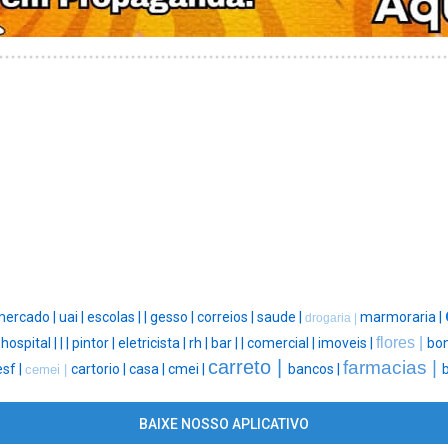
mercado |
uai |
escolas |
|
gesso |
correios |
saude |
marmoraria |
drogaria |
flores |
|
hospital |
|
|
pintor |
eletricista |
rh |
bar |
|
comercial |
imoveis |
bon
carreto |
farmacias |
esf |
cartorio |
casa |
cmei |
bancos |
cemei |
BAIXE NOSSO APLICATIVO