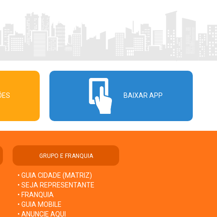
ÕES
BAIXAR APP
GRUPO E FRANQUIA
• GUIA CIDADE (MATRIZ)
• SEJA REPRESENTANTE
• FRANQUIA
• GUIA MOBILE
• ANUNCIE AQUI