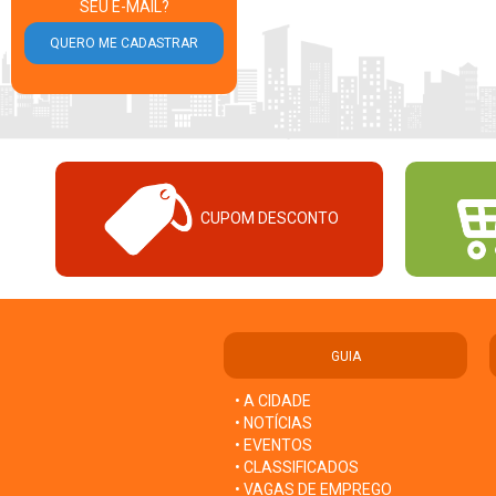
SEU E-MAIL?
CUPOM DESCONTO
GUIA
• A CIDADE
• NOTÍCIAS
• EVENTOS
• CLASSIFICADOS
• VAGAS DE EMPREGO