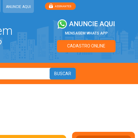
ANUNCIE AQUI
ANUNCIE AQUI
 em
MENSAGEM WHATS APP
?
CADASTRO ONLINE