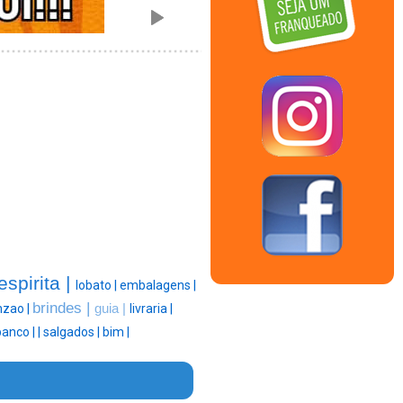
espirita |
lobato |
embalagens |
brindes |
zao |
guia |
livraria |
banco |
|
salgados |
bim |