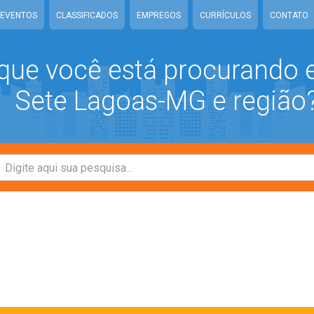
EVENTOS
CLASSIFICADOS
EMPREGOS
CURRÍCULOS
CONTATO
que você está procurando
Sete Lagoas-MG e região