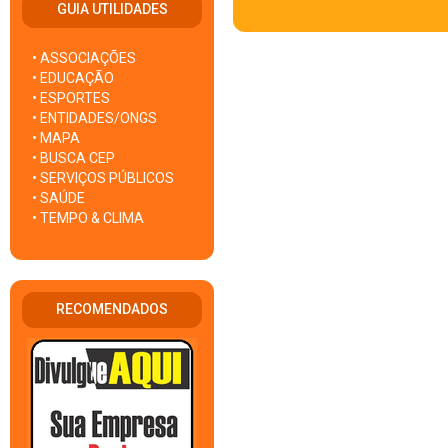
GUIA UTILIDADES
• ASSOCIAÇÕES
• EDUCAÇÃO
• ESPORTES
• ENTIDADES/ONGS
• MAPA
• BUSCA CEP
• SERVIÇOS PÚBLICOS
• SAÚDE
• TEMPO & CLIMA
RECOMENDADOS