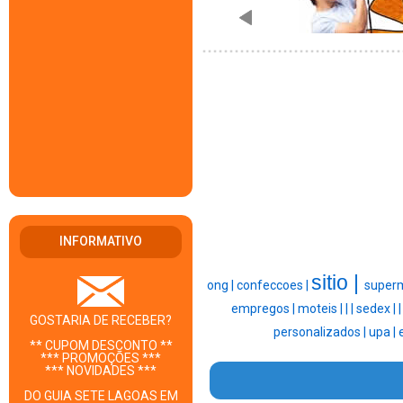
INFORMATIVO
sitio |
ong |
confeccoes |
super
empregos |
moteis |
|
|
sedex |
GOSTARIA DE RECEBER?
personalizados |
upa |
** CUPOM DESCONTO **
*** PROMOÇÕES ***
*** NOVIDADES ***
DO GUIA SETE LAGOAS EM