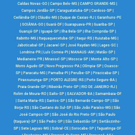
Caldas Novas-GO
|
Campo Belo-MG
|
CAMPO GRANDE-MS
|
Campos Jordão-SP
|
Caraguatatuba-SP
|
Cardoso-SP
|
Ceilândia-DF
|
Cláudio-MG
|
Duque de Caxias-RJ
|
Garanhuns-PE
|
GOIÂNIA-GO
|
Guará-DF
|
Guarapuava-PR
|
Guariba-SP
|
Guarujá-SP
|
Iguapé-SP
|
Ilha Bela-SP
|
Ilha Comprida-SP
|
Itabirito-MG
|
Itaquaquecetuba-SP
|
Itaqui-RS
|
Ituiutaba-MG
|
Jaboticabal-SP
|
Jacareí-SP
|
José Raydan-MG
|
Lages-SC
|
Londrina-PR
|
Luís Correia-PI
|
MANAUS-AM
|
Matão-SP
|
Medianeira-PR
|
Mirassol-SP
|
Mococa-SP
|
Monte Alto-SP
|
Morro Agudo-SP
|
Novo Progresso-PA
|
Olímpia-SP
|
Osasco-
SP
|
Paracatu-MG
|
Parnaíba-PI
|
Peruíbe-SP
|
Piracicaba-SP
|
Pirassununga-SP
|
PORTO ALEGRE-RS
|
Porto Seguro-BA
|
Praia Grande-SP
|
Ribeirão Preto-SP
|
RIO DE JANEIRO-RJ
|
Rolim de Moura-RO
|
Salto-SP
|
SALVADOR-BA
|
Samambaia-DF
|
Santa Maria-RS
|
Santos-SP
|
São Bernardo Campo-SP
|
São
Borja-RS
|
São Caetano do Sul-SP
|
São João Paraíso-MG
|
São
José Campos-SP
|
São José do Rio Preto-SP
|
São Paulo
(Itaquera)-SP
|
São Pedro-SP
|
São Sebastião-SP
|
Sertãozinho-
SP
|
Sete Lagoas-MG
|
Sobral-CE
|
Sorocaba-SP
|
Taguatinga-DF