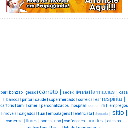
carreto |
farmacias |
bar |
bonzao |
gesso |
sedex |
livraria |
casa
espirita |
|
|
bancos |
pintor |
saude |
supermercado |
correios |
esf |
cartorio |
bim |
|
cmei |
|
personalizados |
hospital |
rh |
|
empregos
cemei |
sitio |
|
imoveis |
salgados |
|
uai |
embalagens |
|
eletricista |
|
drogaria |
brindes |
flores |
comercial |
banco |
upa |
confeccoes |
escolas |
moteis |
ong |
|
guia |
lobato |
marmoraria |