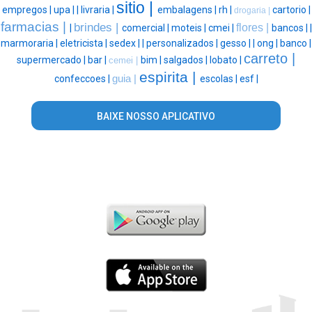
sitio |
empregos |
upa |
|
livraria |
embalagens |
rh |
cartorio |
drogaria |
farmacias |
brindes |
flores |
|
comercial |
moteis |
cmei |
bancos |
|
marmoraria |
eletricista |
sedex |
|
personalizados |
gesso |
|
ong |
banco |
carreto |
supermercado |
bar |
bim |
salgados |
lobato |
cemei |
espirita |
confeccoes |
guia |
escolas |
esf |
BAIXE NOSSO APLICATIVO