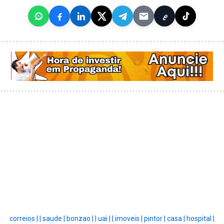
correios |
|
saude |
bonzao |
|
uai |
|
imoveis |
pintor |
casa |
hospital |