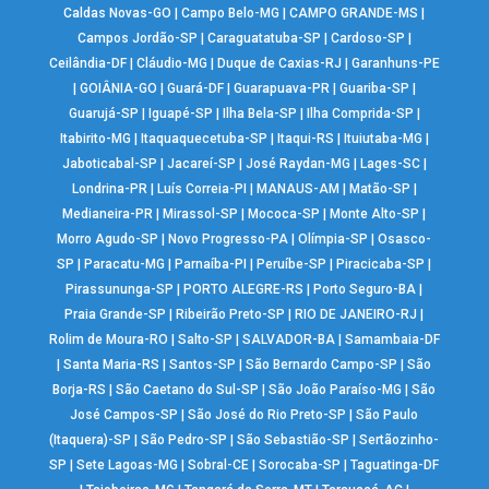
Caldas Novas-GO
|
Campo Belo-MG
|
CAMPO GRANDE-MS
|
Campos Jordão-SP
|
Caraguatatuba-SP
|
Cardoso-SP
|
Ceilândia-DF
|
Cláudio-MG
|
Duque de Caxias-RJ
|
Garanhuns-PE
|
GOIÂNIA-GO
|
Guará-DF
|
Guarapuava-PR
|
Guariba-SP
|
Guarujá-SP
|
Iguapé-SP
|
Ilha Bela-SP
|
Ilha Comprida-SP
|
Itabirito-MG
|
Itaquaquecetuba-SP
|
Itaqui-RS
|
Ituiutaba-MG
|
Jaboticabal-SP
|
Jacareí-SP
|
José Raydan-MG
|
Lages-SC
|
Londrina-PR
|
Luís Correia-PI
|
MANAUS-AM
|
Matão-SP
|
Medianeira-PR
|
Mirassol-SP
|
Mococa-SP
|
Monte Alto-SP
|
Morro Agudo-SP
|
Novo Progresso-PA
|
Olímpia-SP
|
Osasco-
SP
|
Paracatu-MG
|
Parnaíba-PI
|
Peruíbe-SP
|
Piracicaba-SP
|
Pirassununga-SP
|
PORTO ALEGRE-RS
|
Porto Seguro-BA
|
Praia Grande-SP
|
Ribeirão Preto-SP
|
RIO DE JANEIRO-RJ
|
Rolim de Moura-RO
|
Salto-SP
|
SALVADOR-BA
|
Samambaia-DF
|
Santa Maria-RS
|
Santos-SP
|
São Bernardo Campo-SP
|
São
Borja-RS
|
São Caetano do Sul-SP
|
São João Paraíso-MG
|
São
José Campos-SP
|
São José do Rio Preto-SP
|
São Paulo
(Itaquera)-SP
|
São Pedro-SP
|
São Sebastião-SP
|
Sertãozinho-
SP
|
Sete Lagoas-MG
|
Sobral-CE
|
Sorocaba-SP
|
Taguatinga-DF