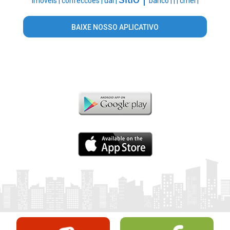
imoveis |
confeccoes |
uai |
banco |
|
|
cmei |
BAIXE NOSSO APLICATIVO