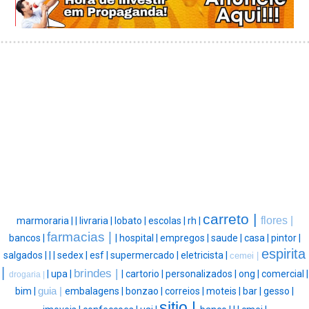
carreto |
flores |
marmoraria |
|
livraria |
lobato |
escolas |
rh |
farmacias |
bancos |
|
hospital |
empregos |
saude |
casa |
pintor |
espirita
salgados |
|
|
sedex |
esf |
supermercado |
eletricista |
cemei |
|
brindes |
|
upa |
|
cartorio |
personalizados |
ong |
comercial |
drogaria |
bim |
guia |
embalagens |
bonzao |
correios |
moteis |
bar |
gesso |
sitio |