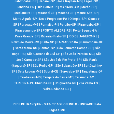
Jaboticabal-SP
|
Jacareí-SP
|
José Raydan-MG
|
Lages-SC
|
Londrina-PR
|
Luís Correia-PI
|
MANAUS-AM
|
Matão-SP
|
Medianeira-PR
|
Mirassol-SP
|
Mococa-SP
|
Monte Alto-SP
|
Morro Agudo-SP
|
Novo Progresso-PA
|
Olímpia-SP
|
Osasco-
SP
|
Paracatu-MG
|
Parnaíba-PI
|
Peruíbe-SP
|
Piracicaba-SP
|
Pirassununga-SP
|
PORTO ALEGRE-RS
|
Porto Seguro-BA
|
Praia Grande-SP
|
Ribeirão Preto-SP
|
RIO DE JANEIRO-RJ
|
Rolim de Moura-RO
|
Salto-SP
|
SALVADOR-BA
|
Samambaia-DF
|
Santa Maria-RS
|
Santos-SP
|
São Bernardo Campo-SP
|
São
Borja-RS
|
São Caetano do Sul-SP
|
São João Paraíso-MG
|
São
José Campos-SP
|
São José do Rio Preto-SP
|
São Paulo
(Itaquera)-SP
|
São Pedro-SP
|
São Sebastião-SP
|
Sertãozinho-
SP
|
Sete Lagoas-MG
|
Sobral-CE
|
Sorocaba-SP
|
Taguatinga-DF
|
Taiobeiras-MG
|
Tangará da Serra-MT
|
Tarauacá-AC
|
TERESINA-PI
|
Ubatuba-SP
|
Uruguaiana-RS
|
Vila Velha-ES
|
Volta Redonda-RJ
|
REDE DE FRANQUIA - GUIA CIDADE ONLINE ® - UNIDADE: Sete
Lagoas-MG