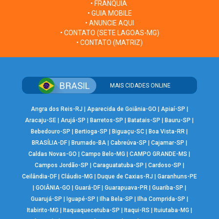
• FRANQUIA
• GUIA MOBILE
• ANUNCIE AQUI
• CONTATO (SETE LAGOAS-MG)
• CONTATO (MATRIZ)
MAIS CIDADES ONLINE
Angra dos Reis-RJ
|
Aparecida de Goiânia-GO
|
Apiaí-SP
|
Aracaju-SE
|
Arujá-SP
|
Barretos-SP
|
Batatais-SP
|
Bauru-SP
|
Bebedouro-SP
|
Bertioga-SP
|
Biguaçu-SC
|
Boa Vista-RR
|
BRASÍLIA-DF
|
Brumado-BA
|
Cabreúva-SP
|
Cajamar-SP
|
Caldas Novas-GO
|
Campo Belo-MG
|
CAMPO GRANDE-MS
|
Campos Jordão-SP
|
Caraguatatuba-SP
|
Cardoso-SP
|
Ceilândia-DF
|
Cláudio-MG
|
Duque de Caxias-RJ
|
Garanhuns-PE
|
GOIÂNIA-GO
|
Guará-DF
|
Guarapuava-PR
|
Guariba-SP
|
Guarujá-SP
|
Iguapé-SP
|
Ilha Bela-SP
|
Ilha Comprida-SP
|
Itabirito-MG
|
Itaquaquecetuba-SP
|
Itaqui-RS
|
Ituiutaba-MG
|