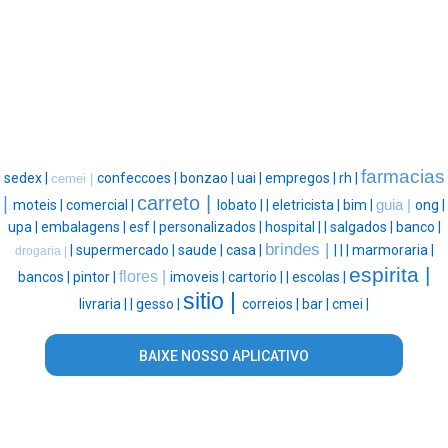
farmacias
sedex |
confeccoes |
bonzao |
uai |
empregos |
rh |
cemei |
carreto |
|
moteis |
comercial |
lobato |
|
eletricista |
bim |
guia |
ong |
upa |
embalagens |
esf |
personalizados |
hospital |
|
salgados |
banco |
brindes |
|
supermercado |
saude |
casa |
|
|
|
marmoraria |
drogaria |
espirita |
flores |
bancos |
pintor |
imoveis |
cartorio |
|
escolas |
sitio |
livraria |
|
gesso |
correios |
bar |
cmei |
BAIXE NOSSO APLICATIVO