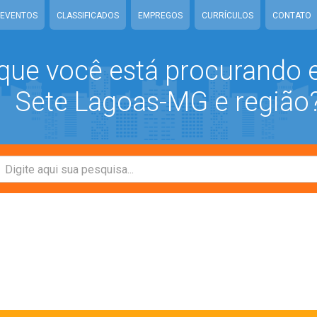
EVENTOS
CLASSIFICADOS
EMPREGOS
CURRÍCULOS
CONTATO
que você está procurando
Sete Lagoas-MG e região