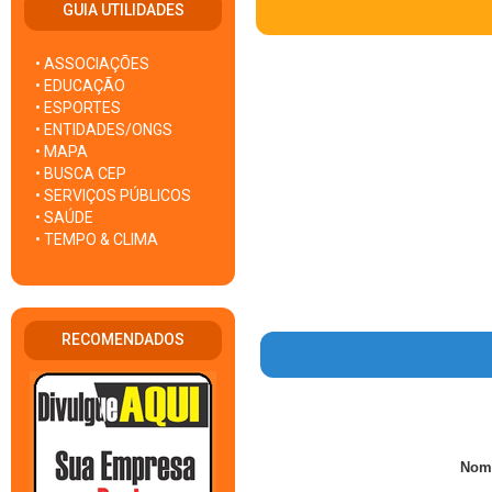
GUIA UTILIDADES
• ASSOCIAÇÕES
• EDUCAÇÃO
• ESPORTES
• ENTIDADES/ONGS
• MAPA
• BUSCA CEP
• SERVIÇOS PÚBLICOS
• SAÚDE
• TEMPO & CLIMA
RECOMENDADOS
Nom