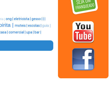
ong |
eletricista |
gesso |
|
|
ria |
irita |
moteis |
escolas |
guia |
casa |
comercial |
upa |
bar |