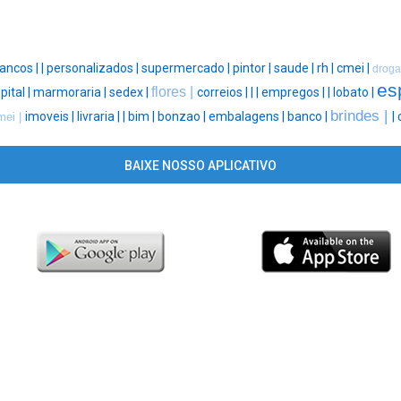
ancos |
|
personalizados |
supermercado |
pintor |
saude |
rh |
cmei |
droga
esp
flores |
pital |
marmoraria |
sedex |
correios |
|
|
empregos |
|
lobato |
brindes |
imoveis |
livraria |
|
bim |
bonzao |
embalagens |
banco |
|
mei |
BAIXE NOSSO APLICATIVO