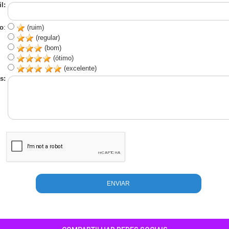
l:
o
:
(ruim)
(regular)
(bom)
(ótimo)
(excelente)
s: