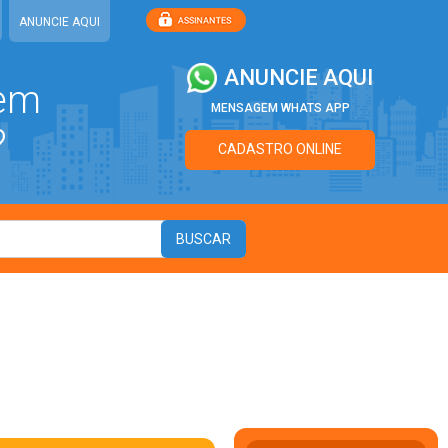
ANUNCIE AQUI
ANUNCIE AQUI
 em
MENSAGEM WHATS APP
?
CADASTRO ONLINE