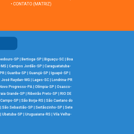
• CONTATO (MATRIZ)
bedouro-SP
|
Bertioga-SP
|
Biguaçu-SC
|
Boa
-MS
|
Campos Jordão-SP
|
Caraguatatuba-
-PR
|
Guariba-SP
|
Guarujá-SP
|
Iguapé-SP
|
|
José Raydan-MG
|
Lages-SC
|
Londrina-PR
Novo Progresso-PA
|
Olímpia-SP
|
Osasco-
raia Grande-SP
|
Ribeirão Preto-SP
|
RIO DE
o Campo-SP
|
São Borja-RS
|
São Caetano do
|
São Sebastião-SP
|
Sertãozinho-SP
|
Sete
|
Ubatuba-SP
|
Uruguaiana-RS
|
Vila Velha-