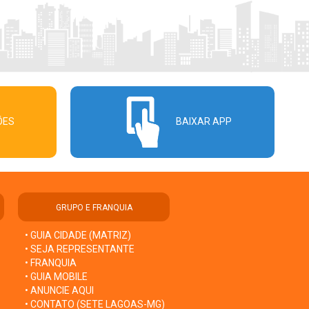
ÕES
BAIXAR APP
GRUPO E FRANQUIA
• GUIA CIDADE (MATRIZ)
• SEJA REPRESENTANTE
• FRANQUIA
• GUIA MOBILE
• ANUNCIE AQUI
• CONTATO (SETE LAGOAS-MG)