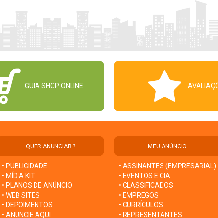
GUIA SHOP ONLINE
AVALIAÇ
QUER ANUNCIAR ?
MEU ANÚNCIO
• PUBLICIDADE
• ASSINANTES (EMPRESARIAL)
• MÍDIA KIT
• EVENTOS E CIA
• PLANOS DE ANÚNCIO
• CLASSIFICADOS
• WEB SITES
• EMPREGOS
• DEPOIMENTOS
• CURRÍCULOS
• ANUNCIE AQUI
• REPRESENTANTES