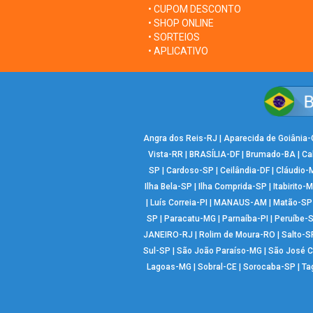
• CUPOM DESCONTO
• SHOP ONLINE
• SORTEIOS
• APLICATIVO
Angra dos Reis-RJ
|
Aparecida de Goiânia
Vista-RR
|
BRASÍLIA-DF
|
Brumado-BA
|
Ca
SP
|
Cardoso-SP
|
Ceilândia-DF
|
Cláudio-
Ilha Bela-SP
|
Ilha Comprida-SP
|
Itabirito-
|
Luís Correia-PI
|
MANAUS-AM
|
Matão-SP
SP
|
Paracatu-MG
|
Parnaíba-PI
|
Peruíbe-
JANEIRO-RJ
|
Rolim de Moura-RO
|
Salto-S
Sul-SP
|
São João Paraíso-MG
|
São José 
Lagoas-MG
|
Sobral-CE
|
Sorocaba-SP
|
Ta