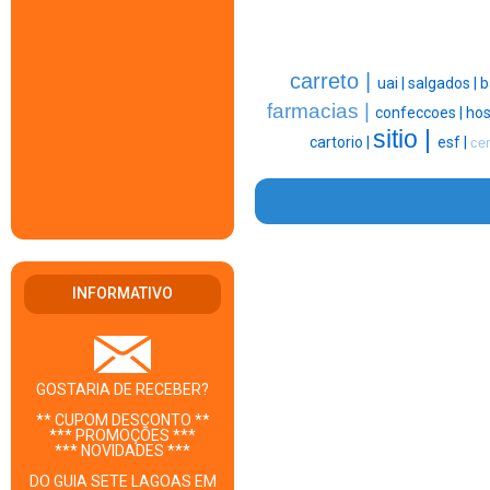
carreto |
uai |
salgados |
b
farmacias |
confeccoes |
hos
sitio |
cartorio |
esf |
ce
INFORMATIVO
GOSTARIA DE RECEBER?
** CUPOM DESCONTO **
*** PROMOÇÕES ***
*** NOVIDADES ***
DO GUIA SETE LAGOAS EM