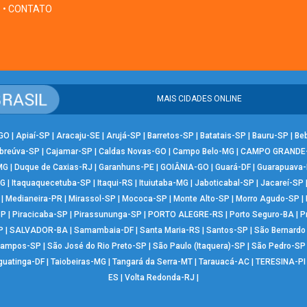
• CONTATO
MAIS CIDADES ONLINE
-GO
|
Apiaí-SP
|
Aracaju-SE
|
Arujá-SP
|
Barretos-SP
|
Batatais-SP
|
Bauru-SP
|
Be
breúva-SP
|
Cajamar-SP
|
Caldas Novas-GO
|
Campo Belo-MG
|
CAMPO GRANDE
MG
|
Duque de Caxias-RJ
|
Garanhuns-PE
|
GOIÂNIA-GO
|
Guará-DF
|
Guarapuava
MG
|
Itaquaquecetuba-SP
|
Itaqui-RS
|
Ituiutaba-MG
|
Jaboticabal-SP
|
Jacareí-SP
|
Medianeira-PR
|
Mirassol-SP
|
Mococa-SP
|
Monte Alto-SP
|
Morro Agudo-SP
|
SP
|
Piracicaba-SP
|
Pirassununga-SP
|
PORTO ALEGRE-RS
|
Porto Seguro-BA
|
P
P
|
SALVADOR-BA
|
Samambaia-DF
|
Santa Maria-RS
|
Santos-SP
|
São Bernard
Campos-SP
|
São José do Rio Preto-SP
|
São Paulo (Itaquera)-SP
|
São Pedro-SP
guatinga-DF
|
Taiobeiras-MG
|
Tangará da Serra-MT
|
Tarauacá-AC
|
TERESINA-PI
ES
|
Volta Redonda-RJ
|