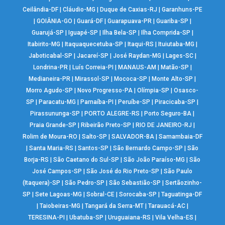
Ceilândia-DF
|
Cláudio-MG
|
Duque de Caxias-RJ
|
Garanhuns-PE
|
GOIÂNIA-GO
|
Guará-DF
|
Guarapuava-PR
|
Guariba-SP
|
Guarujá-SP
|
Iguapé-SP
|
Ilha Bela-SP
|
Ilha Comprida-SP
|
Itabirito-MG
|
Itaquaquecetuba-SP
|
Itaqui-RS
|
Ituiutaba-MG
|
Jaboticabal-SP
|
Jacareí-SP
|
José Raydan-MG
|
Lages-SC
|
Londrina-PR
|
Luís Correia-PI
|
MANAUS-AM
|
Matão-SP
|
Medianeira-PR
|
Mirassol-SP
|
Mococa-SP
|
Monte Alto-SP
|
Morro Agudo-SP
|
Novo Progresso-PA
|
Olímpia-SP
|
Osasco-
SP
|
Paracatu-MG
|
Parnaíba-PI
|
Peruíbe-SP
|
Piracicaba-SP
|
Pirassununga-SP
|
PORTO ALEGRE-RS
|
Porto Seguro-BA
|
Praia Grande-SP
|
Ribeirão Preto-SP
|
RIO DE JANEIRO-RJ
|
Rolim de Moura-RO
|
Salto-SP
|
SALVADOR-BA
|
Samambaia-DF
|
Santa Maria-RS
|
Santos-SP
|
São Bernardo Campo-SP
|
São
Borja-RS
|
São Caetano do Sul-SP
|
São João Paraíso-MG
|
São
José Campos-SP
|
São José do Rio Preto-SP
|
São Paulo
(Itaquera)-SP
|
São Pedro-SP
|
São Sebastião-SP
|
Sertãozinho-
SP
|
Sete Lagoas-MG
|
Sobral-CE
|
Sorocaba-SP
|
Taguatinga-DF
|
Taiobeiras-MG
|
Tangará da Serra-MT
|
Tarauacá-AC
|
TERESINA-PI
|
Ubatuba-SP
|
Uruguaiana-RS
|
Vila Velha-ES
|