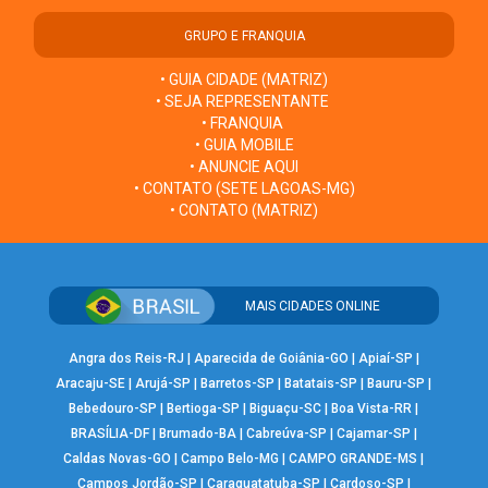
GRUPO E FRANQUIA
• GUIA CIDADE (MATRIZ)
• SEJA REPRESENTANTE
• FRANQUIA
• GUIA MOBILE
• ANUNCIE AQUI
• CONTATO (SETE LAGOAS-MG)
• CONTATO (MATRIZ)
MAIS CIDADES ONLINE
Angra dos Reis-RJ
|
Aparecida de Goiânia-GO
|
Apiaí-SP
|
Aracaju-SE
|
Arujá-SP
|
Barretos-SP
|
Batatais-SP
|
Bauru-SP
|
Bebedouro-SP
|
Bertioga-SP
|
Biguaçu-SC
|
Boa Vista-RR
|
BRASÍLIA-DF
|
Brumado-BA
|
Cabreúva-SP
|
Cajamar-SP
|
Caldas Novas-GO
|
Campo Belo-MG
|
CAMPO GRANDE-MS
|
Campos Jordão-SP
|
Caraguatatuba-SP
|
Cardoso-SP
|