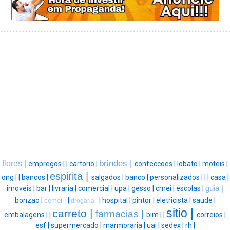
brindes |
flores |
empregos |
|
cartorio |
confeccoes |
lobato |
moteis |
espirita |
ong |
|
bancos |
salgados |
banco |
personalizados |
|
|
casa |
imoveis |
bar |
livraria |
comercial |
upa |
gesso |
cmei |
escolas |
guia |
bonzao |
|
|
hospital |
pintor |
eletricista |
saude |
cemei |
drogaria |
sitio |
carreto |
farmacias |
embalagens |
|
bim |
|
correios |
esf |
supermercado |
marmoraria |
uai |
sedex |
rh |