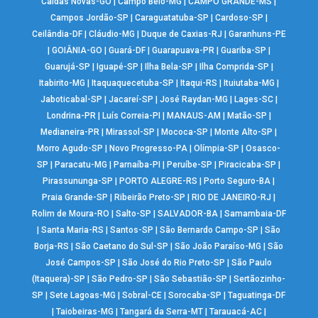
Caldas Novas-GO
|
Campo Belo-MG
|
CAMPO GRANDE-MS
|
Campos Jordão-SP
|
Caraguatatuba-SP
|
Cardoso-SP
|
Ceilândia-DF
|
Cláudio-MG
|
Duque de Caxias-RJ
|
Garanhuns-PE
|
GOIÂNIA-GO
|
Guará-DF
|
Guarapuava-PR
|
Guariba-SP
|
Guarujá-SP
|
Iguapé-SP
|
Ilha Bela-SP
|
Ilha Comprida-SP
|
Itabirito-MG
|
Itaquaquecetuba-SP
|
Itaqui-RS
|
Ituiutaba-MG
|
Jaboticabal-SP
|
Jacareí-SP
|
José Raydan-MG
|
Lages-SC
|
Londrina-PR
|
Luís Correia-PI
|
MANAUS-AM
|
Matão-SP
|
Medianeira-PR
|
Mirassol-SP
|
Mococa-SP
|
Monte Alto-SP
|
Morro Agudo-SP
|
Novo Progresso-PA
|
Olímpia-SP
|
Osasco-
SP
|
Paracatu-MG
|
Parnaíba-PI
|
Peruíbe-SP
|
Piracicaba-SP
|
Pirassununga-SP
|
PORTO ALEGRE-RS
|
Porto Seguro-BA
|
Praia Grande-SP
|
Ribeirão Preto-SP
|
RIO DE JANEIRO-RJ
|
Rolim de Moura-RO
|
Salto-SP
|
SALVADOR-BA
|
Samambaia-DF
|
Santa Maria-RS
|
Santos-SP
|
São Bernardo Campo-SP
|
São
Borja-RS
|
São Caetano do Sul-SP
|
São João Paraíso-MG
|
São
José Campos-SP
|
São José do Rio Preto-SP
|
São Paulo
(Itaquera)-SP
|
São Pedro-SP
|
São Sebastião-SP
|
Sertãozinho-
SP
|
Sete Lagoas-MG
|
Sobral-CE
|
Sorocaba-SP
|
Taguatinga-DF
|
Taiobeiras-MG
|
Tangará da Serra-MT
|
Tarauacá-AC
|