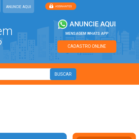
ANUNCIE AQUI
ANUNCIE AQUI
 em
MENSAGEM WHATS APP
?
CADASTRO ONLINE