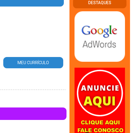
DESTAQUES
area_atuacao.php
on line
56
MEU CURRÍCULO