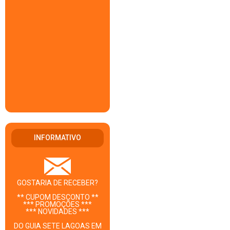
INFORMATIVO
GOSTARIA DE RECEBER?
** CUPOM DESCONTO **
*** PROMOÇÕES ***
*** NOVIDADES ***
DO GUIA SETE LAGOAS EM