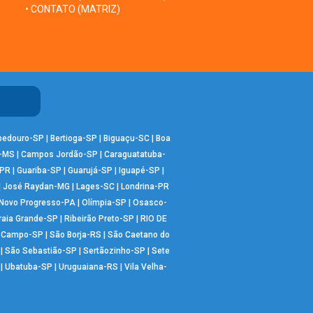
• CONTATO (MATRIZ)
bedouro-SP
|
Bertioga-SP
|
Biguaçu-SC
|
Boa
-MS
|
Campos Jordão-SP
|
Caraguatatuba-
-PR
|
Guariba-SP
|
Guarujá-SP
|
Iguapé-SP
|
|
José Raydan-MG
|
Lages-SC
|
Londrina-PR
Novo Progresso-PA
|
Olímpia-SP
|
Osasco-
raia Grande-SP
|
Ribeirão Preto-SP
|
RIO DE
o Campo-SP
|
São Borja-RS
|
São Caetano do
|
São Sebastião-SP
|
Sertãozinho-SP
|
Sete
|
Ubatuba-SP
|
Uruguaiana-RS
|
Vila Velha-