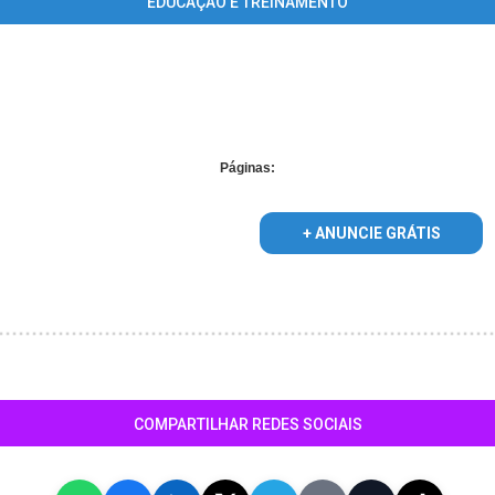
EDUCAÇÃO E TREINAMENTO
upplied for foreach() in
/home/guiasetelagoas/www/conteudo_lista_
Páginas:
+ ANUNCIE GRÁTIS
COMPARTILHAR REDES SOCIAIS