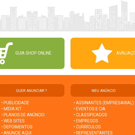
GUIA SHOP ONLINE
AVALIAÇ
QUER ANUNCIAR ?
MEU ANÚNCIO
• PUBLICIDADE
• ASSINANTES (EMPRESARIAL)
• MÍDIA KIT
• EVENTOS E CIA
• PLANOS DE ANÚNCIO
• CLASSIFICADOS
• WEB SITES
• EMPREGOS
• DEPOIMENTOS
• CURRÍCULOS
• ANUNCIE AQUI
• REPRESENTANTES