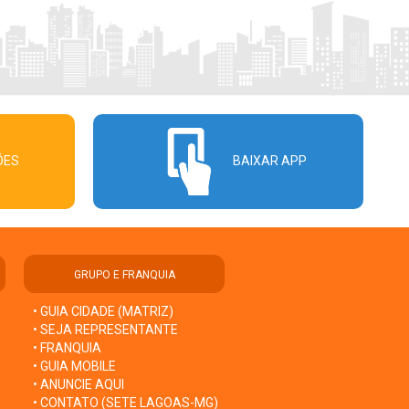
ÕES
BAIXAR APP
GRUPO E FRANQUIA
• GUIA CIDADE (MATRIZ)
• SEJA REPRESENTANTE
• FRANQUIA
• GUIA MOBILE
• ANUNCIE AQUI
• CONTATO (SETE LAGOAS-MG)