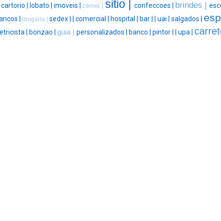
sitio |
brindes |
|
cartorio |
lobato |
imoveis |
confeccoes |
esc
cemei |
espi
ancos |
sedex |
|
comercial |
hospital |
bar |
|
uai |
salgados |
drogaria |
carret
etricista |
bonzao |
guia |
personalizados |
banco |
pintor |
|
upa |