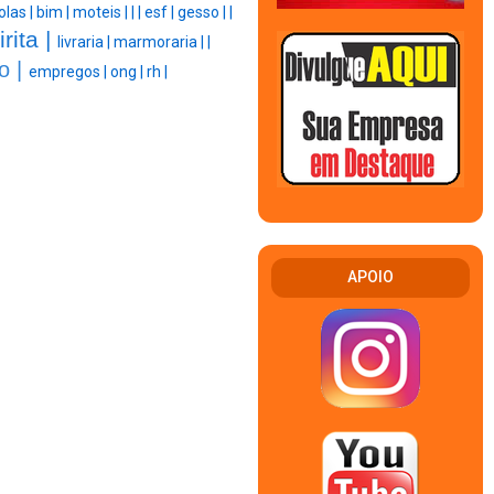
olas |
bim |
moteis |
|
|
esf |
gesso |
|
rita |
livraria |
marmoraria |
|
o |
empregos |
ong |
rh |
APOIO