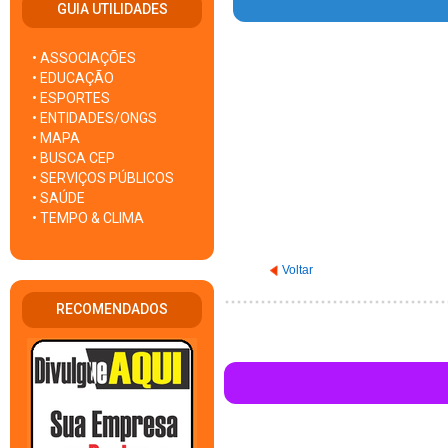
GUIA UTILIDADES
• ASSOCIAÇÕES
Warning
: Invalid argument s
• EDUCAÇÃO
• ESPORTES
• ENTIDADES/ONGS
• MAPA
• BUSCA CEP
• SERVIÇOS PÚBLICOS
• SAÚDE
• TEMPO & CLIMA
Voltar
RECOMENDADOS