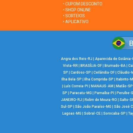
• CUPOM DESCONTO
• SHOP ONLINE
• SORTEIOS
• APLICATIVO
Angra dos Reis-RJ
|
Aparecida de Goiânia
Vista-RR
|
BRASÍLIA-DF
|
Brumado-BA
|
Ca
SP
|
Cardoso-SP
|
Ceilândia-DF
|
Cláudio-
Ilha Bela-SP
|
Ilha Comprida-SP
|
Itabirito-
|
Luís Correia-PI
|
MANAUS-AM
|
Matão-SP
SP
|
Paracatu-MG
|
Parnaíba-PI
|
Peruíbe-
JANEIRO-RJ
|
Rolim de Moura-RO
|
Salto-S
Sul-SP
|
São João Paraíso-MG
|
São José 
Lagoas-MG
|
Sobral-CE
|
Sorocaba-SP
|
Ta