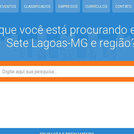
EVENTOS
CLASSIFICADOS
EMPREGOS
CURRÍCULOS
CONTATO
que você está procurando
Sete Lagoas-MG e região