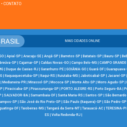
• CONTATO
MAIS CIDADES ONLINE
-GO
|
Apiaí-SP
|
Aracaju-SE
|
Arujá-SP
|
Barretos-SP
|
Batatais-SP
|
Bauru-SP
|
Be
breúva-SP
|
Cajamar-SP
|
Caldas Novas-GO
|
Campo Belo-MG
|
CAMPO GRANDE
MG
|
Duque de Caxias-RJ
|
Garanhuns-PE
|
GOIÂNIA-GO
|
Guará-DF
|
Guarapuava
MG
|
Itaquaquecetuba-SP
|
Itaqui-RS
|
Ituiutaba-MG
|
Jaboticabal-SP
|
Jacareí-SP
|
Medianeira-PR
|
Mirassol-SP
|
Mococa-SP
|
Monte Alto-SP
|
Morro Agudo-SP
|
SP
|
Piracicaba-SP
|
Pirassununga-SP
|
PORTO ALEGRE-RS
|
Porto Seguro-BA
|
P
P
|
SALVADOR-BA
|
Samambaia-DF
|
Santa Maria-RS
|
Santos-SP
|
São Bernard
Campos-SP
|
São José do Rio Preto-SP
|
São Paulo (Itaquera)-SP
|
São Pedro-SP
guatinga-DF
|
Taiobeiras-MG
|
Tangará da Serra-MT
|
Tarauacá-AC
|
TERESINA-PI
ES
|
Volta Redonda-RJ
|