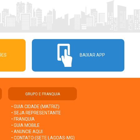
ÕES
BAIXAR APP
GRUPO E FRANQUIA
• GUIA CIDADE (MATRIZ)
• SEJA REPRESENTANTE
• FRANQUIA
• GUIA MOBILE
• ANUNCIE AQUI
• CONTATO (SETE LAGOAS-MG)