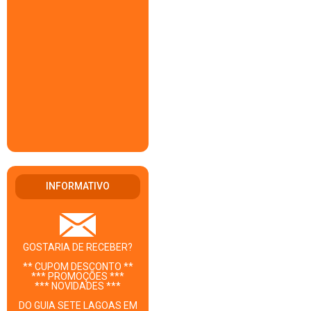
INFORMATIVO
GOSTARIA DE RECEBER?
** CUPOM DESCONTO **
*** PROMOÇÕES ***
*** NOVIDADES ***
DO GUIA SETE LAGOAS EM