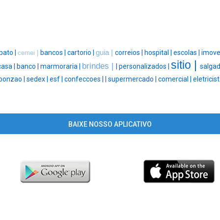
bato |
bancos |
cartorio |
guia |
correios |
hospital |
escolas |
imove
cemei |
sitio |
brindes |
casa |
banco |
marmoraria |
|
personalizados |
salgad
bonzao |
sedex |
esf |
confeccoes |
|
supermercado |
comercial |
eletricist
BAIXE NOSSO APLICATIVO