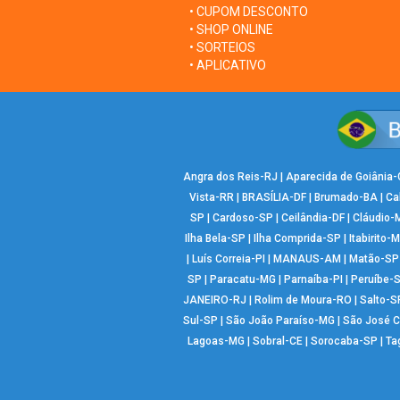
• CUPOM DESCONTO
• SHOP ONLINE
• SORTEIOS
• APLICATIVO
Angra dos Reis-RJ
|
Aparecida de Goiânia
Vista-RR
|
BRASÍLIA-DF
|
Brumado-BA
|
Ca
SP
|
Cardoso-SP
|
Ceilândia-DF
|
Cláudio-
Ilha Bela-SP
|
Ilha Comprida-SP
|
Itabirito-
|
Luís Correia-PI
|
MANAUS-AM
|
Matão-SP
SP
|
Paracatu-MG
|
Parnaíba-PI
|
Peruíbe-
JANEIRO-RJ
|
Rolim de Moura-RO
|
Salto-S
Sul-SP
|
São João Paraíso-MG
|
São José 
Lagoas-MG
|
Sobral-CE
|
Sorocaba-SP
|
Ta