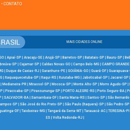
• CONTATO
MAIS CIDADES ONLINE
-GO
|
Apiaí-SP
|
Aracaju-SE
|
Arujá-SP
|
Barretos-SP
|
Batatais-SP
|
Bauru-SP
|
Be
breúva-SP
|
Cajamar-SP
|
Caldas Novas-GO
|
Campo Belo-MG
|
CAMPO GRANDE
MG
|
Duque de Caxias-RJ
|
Garanhuns-PE
|
GOIÂNIA-GO
|
Guará-DF
|
Guarapuava
MG
|
Itaquaquecetuba-SP
|
Itaqui-RS
|
Ituiutaba-MG
|
Jaboticabal-SP
|
Jacareí-SP
|
Medianeira-PR
|
Mirassol-SP
|
Mococa-SP
|
Monte Alto-SP
|
Morro Agudo-SP
|
SP
|
Piracicaba-SP
|
Pirassununga-SP
|
PORTO ALEGRE-RS
|
Porto Seguro-BA
|
P
P
|
SALVADOR-BA
|
Samambaia-DF
|
Santa Maria-RS
|
Santos-SP
|
São Bernard
Campos-SP
|
São José do Rio Preto-SP
|
São Paulo (Itaquera)-SP
|
São Pedro-SP
guatinga-DF
|
Taiobeiras-MG
|
Tangará da Serra-MT
|
Tarauacá-AC
|
TERESINA-PI
ES
|
Volta Redonda-RJ
|