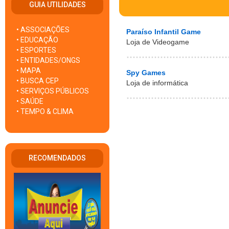
GUIA UTILIDADES
• ASSOCIAÇÕES
Paraíso Infantil Game
• EDUCAÇÃO
Loja de Videogame
• ESPORTES
• ENTIDADES/ONGS
• MAPA
Spy Games
• BUSCA CEP
Loja de informática
• SERVIÇOS PÚBLICOS
• SAÚDE
• TEMPO & CLIMA
RECOMENDADOS