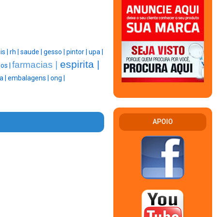
is |
rh |
saude |
gesso |
pintor |
upa |
espirita |
farmacias |
os |
a |
embalagens |
ong |
APOIO