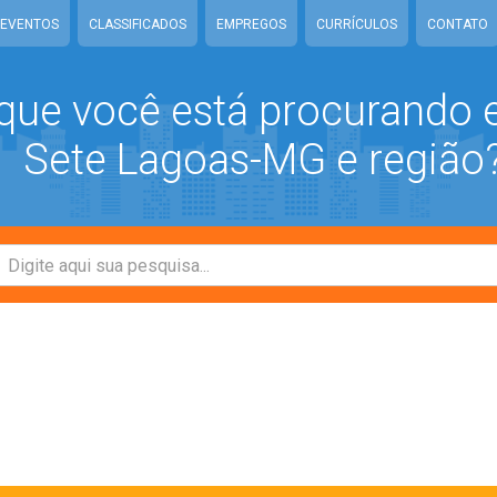
EVENTOS
CLASSIFICADOS
EMPREGOS
CURRÍCULOS
CONTATO
que você está procurando
Sete Lagoas-MG e região