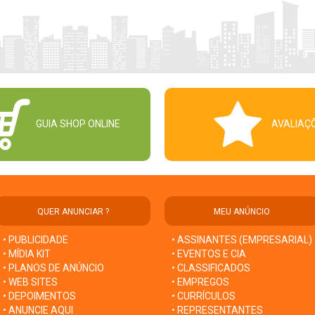
GUIA SHOP ONLINE
AVALIAÇ
QUER ANUNCIAR ?
MEU ANÚNCIO
• PUBLICIDADE
• ASSINANTES (EMPRESARIAL)
• MÍDIA KIT
• EVENTOS E CIA
• PLANOS DE ANÚNCIO
• CLASSIFICADOS
• WEB SITES
• EMPREGOS
• DEPOIMENTOS
• CURRÍCULOS
• ANUNCIE AQUI
• REPRESENTANTES