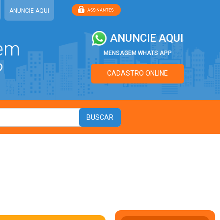
ANUNCIE AQUI
ANUNCIE AQUI
 em
MENSAGEM WHATS APP
?
CADASTRO ONLINE