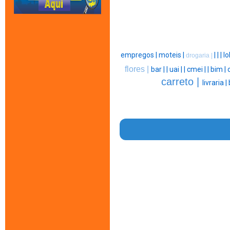
empregos |
moteis |
|
|
|
lo
drogaria |
flores |
bar |
|
uai |
|
cmei |
|
bim |
carreto |
livraria |