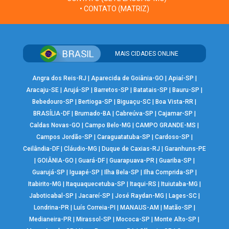
• CONTATO (MATRIZ)
MAIS CIDADES ONLINE
Angra dos Reis-RJ
|
Aparecida de Goiânia-GO
|
Apiaí-SP
|
Aracaju-SE
|
Arujá-SP
|
Barretos-SP
|
Batatais-SP
|
Bauru-SP
|
Bebedouro-SP
|
Bertioga-SP
|
Biguaçu-SC
|
Boa Vista-RR
|
BRASÍLIA-DF
|
Brumado-BA
|
Cabreúva-SP
|
Cajamar-SP
|
Caldas Novas-GO
|
Campo Belo-MG
|
CAMPO GRANDE-MS
|
Campos Jordão-SP
|
Caraguatatuba-SP
|
Cardoso-SP
|
Ceilândia-DF
|
Cláudio-MG
|
Duque de Caxias-RJ
|
Garanhuns-PE
|
GOIÂNIA-GO
|
Guará-DF
|
Guarapuava-PR
|
Guariba-SP
|
Guarujá-SP
|
Iguapé-SP
|
Ilha Bela-SP
|
Ilha Comprida-SP
|
Itabirito-MG
|
Itaquaquecetuba-SP
|
Itaqui-RS
|
Ituiutaba-MG
|
Jaboticabal-SP
|
Jacareí-SP
|
José Raydan-MG
|
Lages-SC
|
Londrina-PR
|
Luís Correia-PI
|
MANAUS-AM
|
Matão-SP
|
Medianeira-PR
|
Mirassol-SP
|
Mococa-SP
|
Monte Alto-SP
|