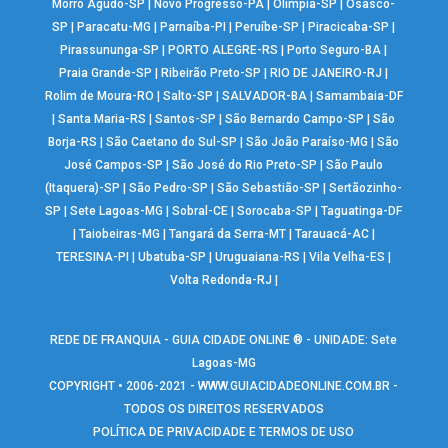
Morro Agudo-SP
|
Novo Progresso-PA
|
Olímpia-SP
|
Osasco-
SP
|
Paracatu-MG
|
Parnaíba-PI
|
Peruíbe-SP
|
Piracicaba-SP
|
Pirassununga-SP
|
PORTO ALEGRE-RS
|
Porto Seguro-BA
|
Praia Grande-SP
|
Ribeirão Preto-SP
|
RIO DE JANEIRO-RJ
|
Rolim de Moura-RO
|
Salto-SP
|
SALVADOR-BA
|
Samambaia-DF
|
Santa Maria-RS
|
Santos-SP
|
São Bernardo Campo-SP
|
São
Borja-RS
|
São Caetano do Sul-SP
|
São João Paraíso-MG
|
São
José Campos-SP
|
São José do Rio Preto-SP
|
São Paulo
(Itaquera)-SP
|
São Pedro-SP
|
São Sebastião-SP
|
Sertãozinho-
SP
|
Sete Lagoas-MG
|
Sobral-CE
|
Sorocaba-SP
|
Taguatinga-DF
|
Taiobeiras-MG
|
Tangará da Serra-MT
|
Tarauacá-AC
|
TERESINA-PI
|
Ubatuba-SP
|
Uruguaiana-RS
|
Vila Velha-ES
|
Volta Redonda-RJ
|
REDE DE FRANQUIA - GUIA CIDADE ONLINE ® - UNIDADE: Sete
Lagoas-MG
COPYRIGHT • 2006-2021 -
WWW.GUIACIDADEONLINE.COM.BR
-
TODOS OS DIREITOS RESERVADOS
POLÍTICA DE PRIVACIDADE E TERMOS DE USO