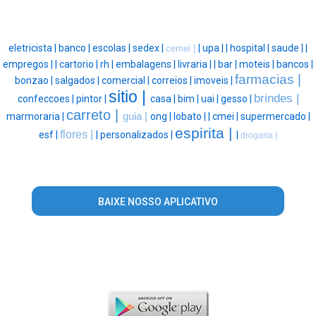
eletricista |
banco |
escolas |
sedex |
|
upa |
|
hospital |
saude |
|
cemei |
empregos |
|
cartorio |
rh |
embalagens |
livraria |
|
bar |
moteis |
bancos |
farmacias |
bonzao |
salgados |
comercial |
correios |
imoveis |
sitio |
brindes |
confeccoes |
pintor |
casa |
bim |
uai |
gesso |
carreto |
marmoraria |
guia |
ong |
lobato |
|
cmei |
supermercado |
espirita |
flores |
esf |
|
personalizados |
|
drogaria |
BAIXE NOSSO APLICATIVO