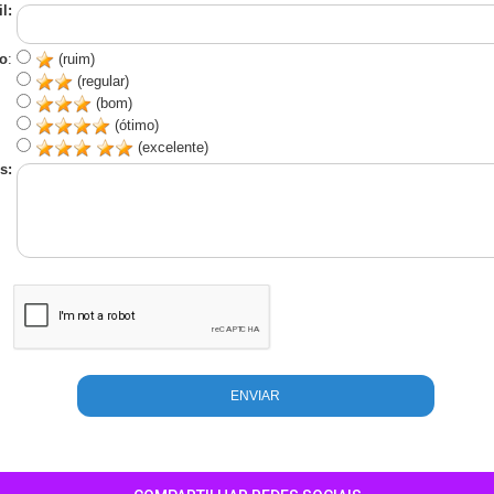
l:
o
:
(ruim)
(regular)
(bom)
(ótimo)
(excelente)
s: