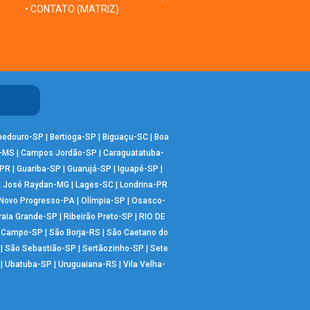
• CONTATO (MATRIZ)
bedouro-SP
|
Bertioga-SP
|
Biguaçu-SC
|
Boa
-MS
|
Campos Jordão-SP
|
Caraguatatuba-
-PR
|
Guariba-SP
|
Guarujá-SP
|
Iguapé-SP
|
|
José Raydan-MG
|
Lages-SC
|
Londrina-PR
Novo Progresso-PA
|
Olímpia-SP
|
Osasco-
raia Grande-SP
|
Ribeirão Preto-SP
|
RIO DE
o Campo-SP
|
São Borja-RS
|
São Caetano do
|
São Sebastião-SP
|
Sertãozinho-SP
|
Sete
|
Ubatuba-SP
|
Uruguaiana-RS
|
Vila Velha-