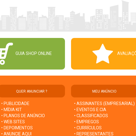
GUIA SHOP ONLINE
AVALIAÇ
QUER ANUNCIAR ?
MEU ANÚNCIO
• PUBLICIDADE
• ASSINANTES (EMPRESARIAL)
• MÍDIA KIT
• EVENTOS E CIA
• PLANOS DE ANÚNCIO
• CLASSIFICADOS
• WEB SITES
• EMPREGOS
• DEPOIMENTOS
• CURRÍCULOS
• ANUNCIE AQUI
• REPRESENTANTES