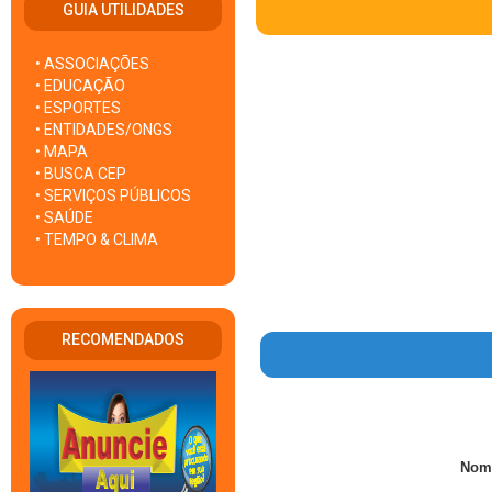
GUIA UTILIDADES
• ASSOCIAÇÕES
• EDUCAÇÃO
• ESPORTES
• ENTIDADES/ONGS
• MAPA
• BUSCA CEP
• SERVIÇOS PÚBLICOS
• SAÚDE
• TEMPO & CLIMA
RECOMENDADOS
Nom