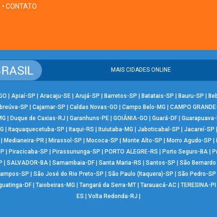
• CONTATO
MAIS CIDADES ONLINE
-GO
|
Apiaí-SP
|
Aracaju-SE
|
Arujá-SP
|
Barretos-SP
|
Batatais-SP
|
Bauru-SP
|
Be
breúva-SP
|
Cajamar-SP
|
Caldas Novas-GO
|
Campo Belo-MG
|
CAMPO GRANDE
MG
|
Duque de Caxias-RJ
|
Garanhuns-PE
|
GOIÂNIA-GO
|
Guará-DF
|
Guarapuava
MG
|
Itaquaquecetuba-SP
|
Itaqui-RS
|
Ituiutaba-MG
|
Jaboticabal-SP
|
Jacareí-SP
|
Medianeira-PR
|
Mirassol-SP
|
Mococa-SP
|
Monte Alto-SP
|
Morro Agudo-SP
|
SP
|
Piracicaba-SP
|
Pirassununga-SP
|
PORTO ALEGRE-RS
|
Porto Seguro-BA
|
P
P
|
SALVADOR-BA
|
Samambaia-DF
|
Santa Maria-RS
|
Santos-SP
|
São Bernard
Campos-SP
|
São José do Rio Preto-SP
|
São Paulo (Itaquera)-SP
|
São Pedro-SP
guatinga-DF
|
Taiobeiras-MG
|
Tangará da Serra-MT
|
Tarauacá-AC
|
TERESINA-PI
ES
|
Volta Redonda-RJ
|