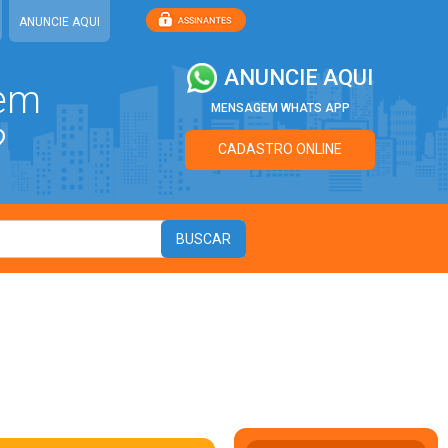
ANUNCIE AQUI
ANUNCIE AQUI
 em
MENSAGEM WHATS APP
?
CADASTRO ONLINE