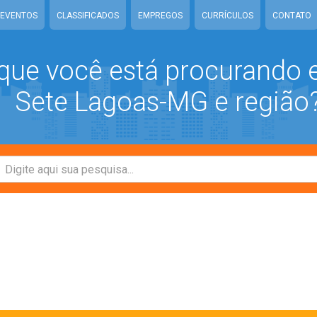
EVENTOS
CLASSIFICADOS
EMPREGOS
CURRÍCULOS
CONTATO
que você está procurando
Sete Lagoas-MG e região