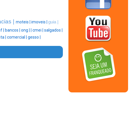
cias |
moteis |
imoveis |
guia |
f |
bancos |
ong |
|
cmei |
salgados |
sta |
comercial |
gesso |