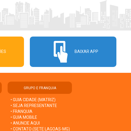
ÕES
BAIXAR APP
GRUPO E FRANQUIA
• GUIA CIDADE (MATRIZ)
• SEJA REPRESENTANTE
• FRANQUIA
• GUIA MOBILE
• ANUNCIE AQUI
• CONTATO (SETE LAGOAS-MG)