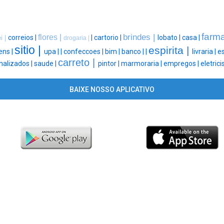
farma
brindes |
flores |
correios |
|
cartorio |
lobato |
casa |
i |
drogaria |
sitio |
espirita |
ns |
upa |
|
confeccoes |
bim |
banco |
|
livraria |
es
carreto |
nalizados |
saude |
pintor |
marmoraria |
empregos |
eletrici
BAIXE NOSSO APLICATIVO