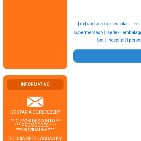
|
rh |
uai |
bonzao |
escolas |
ceme
supermercado |
|
sedex |
embalage
bar |
|
hospital |
|
perso
INFORMATIVO
GOSTARIA DE RECEBER?
** CUPOM DESCONTO **
*** PROMOÇÕES ***
*** NOVIDADES ***
DO GUIA SETE LAGOAS EM