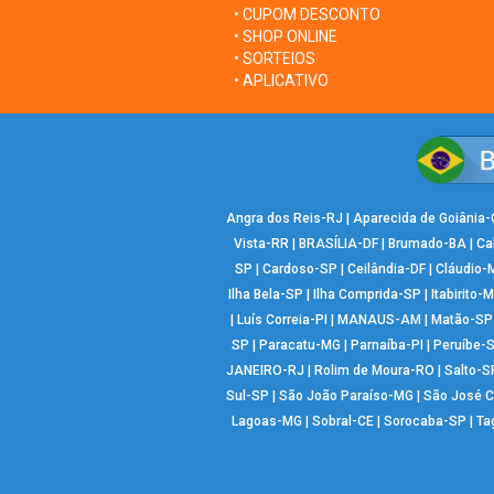
• CUPOM DESCONTO
• SHOP ONLINE
• SORTEIOS
• APLICATIVO
Angra dos Reis-RJ
|
Aparecida de Goiânia
Vista-RR
|
BRASÍLIA-DF
|
Brumado-BA
|
Ca
SP
|
Cardoso-SP
|
Ceilândia-DF
|
Cláudio-
Ilha Bela-SP
|
Ilha Comprida-SP
|
Itabirito-
|
Luís Correia-PI
|
MANAUS-AM
|
Matão-SP
SP
|
Paracatu-MG
|
Parnaíba-PI
|
Peruíbe-
JANEIRO-RJ
|
Rolim de Moura-RO
|
Salto-S
Sul-SP
|
São João Paraíso-MG
|
São José 
Lagoas-MG
|
Sobral-CE
|
Sorocaba-SP
|
Ta