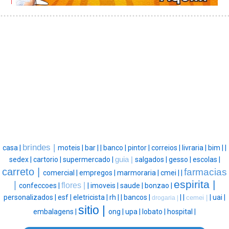
brindes |
casa |
moteis |
bar |
|
banco |
pintor |
correios |
livraria |
bim |
|
sedex |
cartorio |
supermercado |
guia |
salgados |
gesso |
escolas |
carreto |
farmacias
comercial |
empregos |
marmoraria |
cmei |
|
espirita |
|
flores |
confeccoes |
|
imoveis |
saude |
bonzao |
personalizados |
esf |
eletricista |
rh |
|
bancos |
|
|
|
uai |
cemei |
drogaria |
sitio |
embalagens |
ong |
upa |
lobato |
hospital |