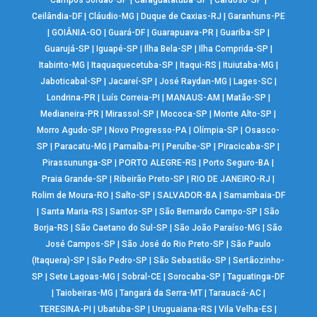
Campos Jordão-SP
|
Caraguatatuba-SP
|
Cardoso-SP
|
Ceilândia-DF
|
Cláudio-MG
|
Duque de Caxias-RJ
|
Garanhuns-PE
|
GOIÂNIA-GO
|
Guará-DF
|
Guarapuava-PR
|
Guariba-SP
|
Guarujá-SP
|
Iguapé-SP
|
Ilha Bela-SP
|
Ilha Comprida-SP
|
Itabirito-MG
|
Itaquaquecetuba-SP
|
Itaqui-RS
|
Ituiutaba-MG
|
Jaboticabal-SP
|
Jacareí-SP
|
José Raydan-MG
|
Lages-SC
|
Londrina-PR
|
Luís Correia-PI
|
MANAUS-AM
|
Matão-SP
|
Medianeira-PR
|
Mirassol-SP
|
Mococa-SP
|
Monte Alto-SP
|
Morro Agudo-SP
|
Novo Progresso-PA
|
Olímpia-SP
|
Osasco-
SP
|
Paracatu-MG
|
Parnaíba-PI
|
Peruíbe-SP
|
Piracicaba-SP
|
Pirassununga-SP
|
PORTO ALEGRE-RS
|
Porto Seguro-BA
|
Praia Grande-SP
|
Ribeirão Preto-SP
|
RIO DE JANEIRO-RJ
|
Rolim de Moura-RO
|
Salto-SP
|
SALVADOR-BA
|
Samambaia-DF
|
Santa Maria-RS
|
Santos-SP
|
São Bernardo Campo-SP
|
São
Borja-RS
|
São Caetano do Sul-SP
|
São João Paraíso-MG
|
São
José Campos-SP
|
São José do Rio Preto-SP
|
São Paulo
(Itaquera)-SP
|
São Pedro-SP
|
São Sebastião-SP
|
Sertãozinho-
SP
|
Sete Lagoas-MG
|
Sobral-CE
|
Sorocaba-SP
|
Taguatinga-DF
|
Taiobeiras-MG
|
Tangará da Serra-MT
|
Tarauacá-AC
|
TERESINA-PI
|
Ubatuba-SP
|
Uruguaiana-RS
|
Vila Velha-ES
|