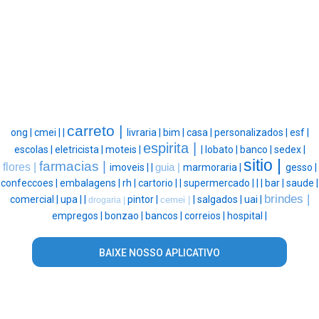
carreto |
ong |
cmei |
|
livraria |
bim |
casa |
personalizados |
esf |
espirita |
escolas |
eletricista |
moteis |
|
lobato |
banco |
sedex |
sitio |
farmacias |
flores |
imoveis |
|
guia |
marmoraria |
gesso |
confeccoes |
embalagens |
rh |
cartorio |
|
supermercado |
|
|
bar |
saude |
brindes |
comercial |
upa |
|
pintor |
|
salgados |
uai |
cemei |
drogaria |
empregos |
bonzao |
bancos |
correios |
hospital |
BAIXE NOSSO APLICATIVO