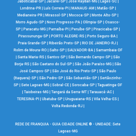
Jaboticabal-SP
|
Jacareí-SP
|
José Raydan-MG
|
Lages-SC
|
Londrina-PR
|
Luís Correia-PI
|
MANAUS-AM
|
Matão-SP
|
Medianeira-PR
|
Mirassol-SP
|
Mococa-SP
|
Monte Alto-SP
|
Morro Agudo-SP
|
Novo Progresso-PA
|
Olímpia-SP
|
Osasco-
SP
|
Paracatu-MG
|
Parnaíba-PI
|
Peruíbe-SP
|
Piracicaba-SP
|
Pirassununga-SP
|
PORTO ALEGRE-RS
|
Porto Seguro-BA
|
Praia Grande-SP
|
Ribeirão Preto-SP
|
RIO DE JANEIRO-RJ
|
Rolim de Moura-RO
|
Salto-SP
|
SALVADOR-BA
|
Samambaia-DF
|
Santa Maria-RS
|
Santos-SP
|
São Bernardo Campo-SP
|
São
Borja-RS
|
São Caetano do Sul-SP
|
São João Paraíso-MG
|
São
José Campos-SP
|
São José do Rio Preto-SP
|
São Paulo
(Itaquera)-SP
|
São Pedro-SP
|
São Sebastião-SP
|
Sertãozinho-
SP
|
Sete Lagoas-MG
|
Sobral-CE
|
Sorocaba-SP
|
Taguatinga-DF
|
Taiobeiras-MG
|
Tangará da Serra-MT
|
Tarauacá-AC
|
TERESINA-PI
|
Ubatuba-SP
|
Uruguaiana-RS
|
Vila Velha-ES
|
Volta Redonda-RJ
|
REDE DE FRANQUIA - GUIA CIDADE ONLINE ® - UNIDADE: Sete
Lagoas-MG