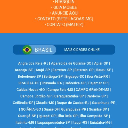
• FRANQUIA
• GUIA MOBILE
• ANUNCIE AQUI
• CONTATO (SETE LAGOAS-MG)
• CONTATO (MATRIZ)
MAIS CIDADES ONLINE
Angra dos Reis-RJ
|
Aparecida de Goiânia-GO
|
Apiaí-SP
|
Aracaju-SE
|
Arujá-SP
|
Barretos-SP
|
Batatais-SP
|
Bauru-SP
|
Bebedouro-SP
|
Bertioga-SP
|
Biguaçu-SC
|
Boa Vista-RR
|
BRASÍLIA-DF
|
Brumado-BA
|
Cabreúva-SP
|
Cajamar-SP
|
Caldas Novas-GO
|
Campo Belo-MG
|
CAMPO GRANDE-MS
|
Campos Jordão-SP
|
Caraguatatuba-SP
|
Cardoso-SP
|
Ceilândia-DF
|
Cláudio-MG
|
Duque de Caxias-RJ
|
Garanhuns-PE
|
GOIÂNIA-GO
|
Guará-DF
|
Guarapuava-PR
|
Guariba-SP
|
Guarujá-SP
|
Iguapé-SP
|
Ilha Bela-SP
|
Ilha Comprida-SP
|
Itabirito-MG
|
Itaquaquecetuba-SP
|
Itaqui-RS
|
Ituiutaba-MG
|