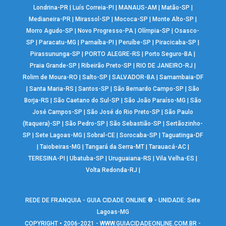
Londrina-PR
|
Luís Correia-PI
|
MANAUS-AM
|
Matão-SP
|
Medianeira-PR
|
Mirassol-SP
|
Mococa-SP
|
Monte Alto-SP
|
Morro Agudo-SP
|
Novo Progresso-PA
|
Olímpia-SP
|
Osasco-
SP
|
Paracatu-MG
|
Parnaíba-PI
|
Peruíbe-SP
|
Piracicaba-SP
|
Pirassununga-SP
|
PORTO ALEGRE-RS
|
Porto Seguro-BA
|
Praia Grande-SP
|
Ribeirão Preto-SP
|
RIO DE JANEIRO-RJ
|
Rolim de Moura-RO
|
Salto-SP
|
SALVADOR-BA
|
Samambaia-DF
|
Santa Maria-RS
|
Santos-SP
|
São Bernardo Campo-SP
|
São
Borja-RS
|
São Caetano do Sul-SP
|
São João Paraíso-MG
|
São
José Campos-SP
|
São José do Rio Preto-SP
|
São Paulo
(Itaquera)-SP
|
São Pedro-SP
|
São Sebastião-SP
|
Sertãozinho-
SP
|
Sete Lagoas-MG
|
Sobral-CE
|
Sorocaba-SP
|
Taguatinga-DF
|
Taiobeiras-MG
|
Tangará da Serra-MT
|
Tarauacá-AC
|
TERESINA-PI
|
Ubatuba-SP
|
Uruguaiana-RS
|
Vila Velha-ES
|
Volta Redonda-RJ
|
REDE DE FRANQUIA - GUIA CIDADE ONLINE ® - UNIDADE: Sete
Lagoas-MG
COPYRIGHT • 2006-2021 -
WWW.GUIACIDADEONLINE.COM.BR
-