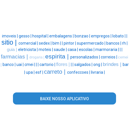
imoveis |
gesso |
hospital |
embalagens |
bonzao |
empregos |
lobato |
|
sitio |
comercial |
sedex |
bim |
|
pintor |
supermercado |
bancos |
rh |
guia |
eletricista |
moteis |
saude |
casa |
escolas |
marmoraria |
|
|
espirita |
farmacias |
personalizados |
correios |
cemei
drogaria |
brindes |
flores |
banco |
uai |
cmei |
|
|
cartorio |
|
|
salgados |
ong |
bar
|
carreto |
|
upa |
esf |
confeccoes |
livraria |
BAIXE NOSSO APLICATIVO