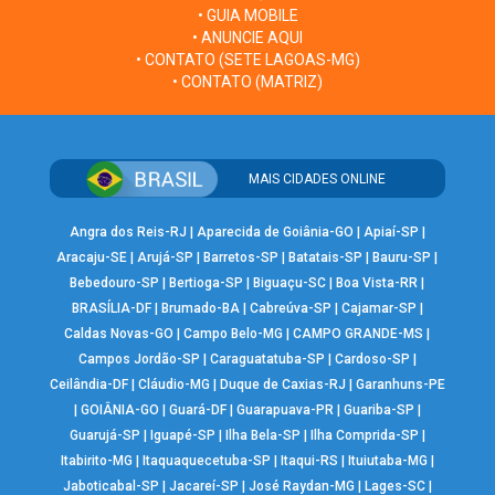
• GUIA MOBILE
• ANUNCIE AQUI
• CONTATO (SETE LAGOAS-MG)
• CONTATO (MATRIZ)
MAIS CIDADES ONLINE
Angra dos Reis-RJ
|
Aparecida de Goiânia-GO
|
Apiaí-SP
|
Aracaju-SE
|
Arujá-SP
|
Barretos-SP
|
Batatais-SP
|
Bauru-SP
|
Bebedouro-SP
|
Bertioga-SP
|
Biguaçu-SC
|
Boa Vista-RR
|
BRASÍLIA-DF
|
Brumado-BA
|
Cabreúva-SP
|
Cajamar-SP
|
Caldas Novas-GO
|
Campo Belo-MG
|
CAMPO GRANDE-MS
|
Campos Jordão-SP
|
Caraguatatuba-SP
|
Cardoso-SP
|
Ceilândia-DF
|
Cláudio-MG
|
Duque de Caxias-RJ
|
Garanhuns-PE
|
GOIÂNIA-GO
|
Guará-DF
|
Guarapuava-PR
|
Guariba-SP
|
Guarujá-SP
|
Iguapé-SP
|
Ilha Bela-SP
|
Ilha Comprida-SP
|
Itabirito-MG
|
Itaquaquecetuba-SP
|
Itaqui-RS
|
Ituiutaba-MG
|
Jaboticabal-SP
|
Jacareí-SP
|
José Raydan-MG
|
Lages-SC
|