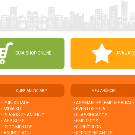
GUIA SHOP ONLINE
AVALIAÇ
QUER ANUNCIAR ?
MEU ANÚNCIO
• PUBLICIDADE
• ASSINANTES (EMPRESARIAL)
• MÍDIA KIT
• EVENTOS E CIA
• PLANOS DE ANÚNCIO
• CLASSIFICADOS
• WEB SITES
• EMPREGOS
• DEPOIMENTOS
• CURRÍCULOS
• ANUNCIE AQUI
• REPRESENTANTES