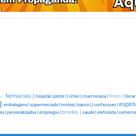
farmacias |
flores |
hospital |
pintor |
|
cmei |
|
marmoraria |
|
livrar
i |
 |
espiri
embalagens |
supermercado |
moteis |
banco |
|
confeccoes |
brindes |
os |
personalizados |
empregos |
saude |
eletricista |
comercia