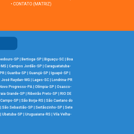
• CONTATO (MATRIZ)
bedouro-SP
|
Bertioga-SP
|
Biguaçu-SC
|
Boa
-MS
|
Campos Jordão-SP
|
Caraguatatuba-
-PR
|
Guariba-SP
|
Guarujá-SP
|
Iguapé-SP
|
|
José Raydan-MG
|
Lages-SC
|
Londrina-PR
Novo Progresso-PA
|
Olímpia-SP
|
Osasco-
raia Grande-SP
|
Ribeirão Preto-SP
|
RIO DE
o Campo-SP
|
São Borja-RS
|
São Caetano do
|
São Sebastião-SP
|
Sertãozinho-SP
|
Sete
|
Ubatuba-SP
|
Uruguaiana-RS
|
Vila Velha-