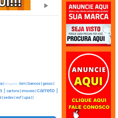
ia |
bim |
bancos |
gesso |
drogaria |
carreto |
ta |
cartorio |
imoveis |
l |
sedex |
esf |
upa |
|