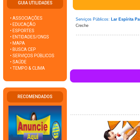
GUIA UTILIDADES
• ASSOCIAÇÕES
Serviços Públicos:
Lar Espírita P
• EDUCAÇÃO
Creche
• ESPORTES
• ENTIDADES/ONGS
• MAPA
• BUSCA CEP
• SERVIÇOS PÚBLICOS
• SAÚDE
• TEMPO & CLIMA
RECOMENDADOS