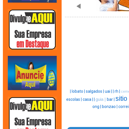
|
lobato |
salgados |
uai |
|
rh |
ceme
sitio
escolas |
casa |
|
guia |
bar |
ong |
bonzao |
correi