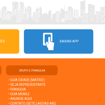
ÕES
BAIXAR APP
GRUPO E FRANQUIA
• GUIA CIDADE (MATRIZ)
• SEJA REPRESENTANTE
• FRANQUIA
• GUIA MOBILE
• ANUNCIE AQUI
• CONTATO (SETE LAGOAS-MG)