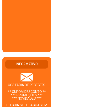
INFORMATIVO
GOSTARIA DE RECEBER?
** CUPOM DESCONTO **
*** PROMOÇÕES ***
*** NOVIDADES ***
DO GUIA SETE LAGOAS EM