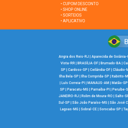
• CUPOM DESCONTO
• SHOP ONLINE
• SORTEIOS
• APLICATIVO
Angra dos Reis-RJ
|
Aparecida de Goiânia
Vista-RR
|
BRASÍLIA-DF
|
Brumado-BA
|
Ca
SP
|
Cardoso-SP
|
Ceilândia-DF
|
Cláudio-
Ilha Bela-SP
|
Ilha Comprida-SP
|
Itabirito-
|
Luís Correia-PI
|
MANAUS-AM
|
Matão-SP
SP
|
Paracatu-MG
|
Parnaíba-PI
|
Peruíbe-
JANEIRO-RJ
|
Rolim de Moura-RO
|
Salto-S
Sul-SP
|
São João Paraíso-MG
|
São José 
Lagoas-MG
|
Sobral-CE
|
Sorocaba-SP
|
Ta