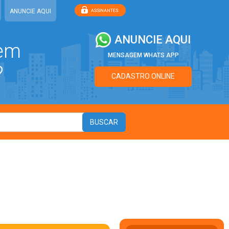
ANUNCIE AQUI
ANUNCIE AQUI
 em
MENSAGEM WHATS APP
?
CADASTRO ONLINE