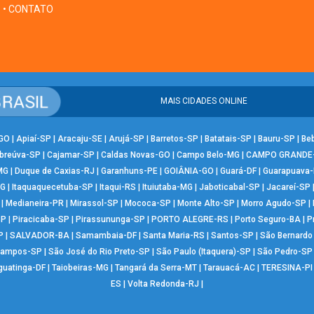
• CONTATO
MAIS CIDADES ONLINE
-GO
|
Apiaí-SP
|
Aracaju-SE
|
Arujá-SP
|
Barretos-SP
|
Batatais-SP
|
Bauru-SP
|
Be
breúva-SP
|
Cajamar-SP
|
Caldas Novas-GO
|
Campo Belo-MG
|
CAMPO GRANDE
MG
|
Duque de Caxias-RJ
|
Garanhuns-PE
|
GOIÂNIA-GO
|
Guará-DF
|
Guarapuava
MG
|
Itaquaquecetuba-SP
|
Itaqui-RS
|
Ituiutaba-MG
|
Jaboticabal-SP
|
Jacareí-SP
|
Medianeira-PR
|
Mirassol-SP
|
Mococa-SP
|
Monte Alto-SP
|
Morro Agudo-SP
|
SP
|
Piracicaba-SP
|
Pirassununga-SP
|
PORTO ALEGRE-RS
|
Porto Seguro-BA
|
P
P
|
SALVADOR-BA
|
Samambaia-DF
|
Santa Maria-RS
|
Santos-SP
|
São Bernard
Campos-SP
|
São José do Rio Preto-SP
|
São Paulo (Itaquera)-SP
|
São Pedro-SP
guatinga-DF
|
Taiobeiras-MG
|
Tangará da Serra-MT
|
Tarauacá-AC
|
TERESINA-PI
ES
|
Volta Redonda-RJ
|