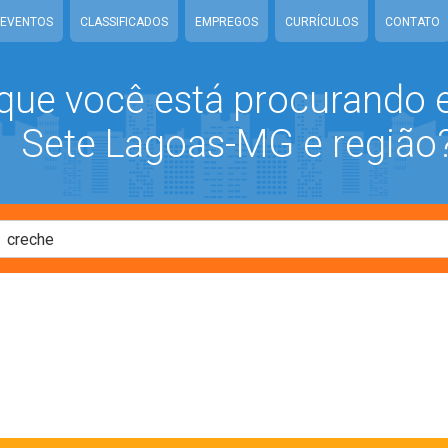
EVENTOS
CLASSIFICADOS
EMPREGOS
CURRÍCULOS
CONTATO
que você está procurando
Sete Lagoas-MG e região