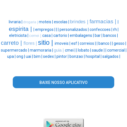
farmacias |
brindes |
livraria |
moteis |
escolas |
|
drogaria |
espirita |
|
empregos |
|
|
personalizados |
confeccoes |
rh |
eletricista |
casa |
cartorio |
embalagens |
bar |
bancos |
cemei |
sitio |
carreto |
flores |
imoveis |
esf |
correios |
|
banco |
|
gesso |
supermercado |
marmoraria |
guia |
cmei |
|
lobato |
saude |
|
comercial |
upa |
ong |
uai |
bim |
sedex |
pintor |
bonzao |
hospital |
salgados |
BAIXE NOSSO APLICATIVO