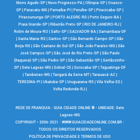
Morro Agudo-SP
|
Novo Progresso-PA
|
Olímpia-SP
|
Osasco-
SP
|
Paracatu-MG
|
Parnaíba-PI
|
Peruíbe-SP
|
Piracicaba-SP
|
Pirassununga-SP
|
PORTO ALEGRE-RS
|
Porto Seguro-BA
|
Praia Grande-SP
|
Ribeirão Preto-SP
|
RIO DE JANEIRO-RJ
|
Rolim de Moura-RO
|
Salto-SP
|
SALVADOR-BA
|
Samambaia-DF
|
Santa Maria-RS
|
Santos-SP
|
São Bernardo Campo-SP
|
São
Borja-RS
|
São Caetano do Sul-SP
|
São João Paraíso-MG
|
São
José Campos-SP
|
São José do Rio Preto-SP
|
São Paulo
(Itaquera)-SP
|
São Pedro-SP
|
São Sebastião-SP
|
Sertãozinho-
SP
|
Sete Lagoas-MG
|
Sobral-CE
|
Sorocaba-SP
|
Taguatinga-DF
|
Taiobeiras-MG
|
Tangará da Serra-MT
|
Tarauacá-AC
|
TERESINA-PI
|
Ubatuba-SP
|
Uruguaiana-RS
|
Vila Velha-ES
|
Volta Redonda-RJ
|
REDE DE FRANQUIA - GUIA CIDADE ONLINE ® - UNIDADE: Sete
Lagoas-MG
COPYRIGHT • 2006-2021 -
WWW.GUIACIDADEONLINE.COM.BR
-
TODOS OS DIREITOS RESERVADOS
POLÍTICA DE PRIVACIDADE E TERMOS DE USO