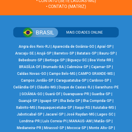
• CONTATO (SETE LAGOAS-MG)
• CONTATO (MATRIZ)
MAIS CIDADES ONLINE
Angra dos Reis-RJ
|
Aparecida de Goiânia-GO
|
Apiaí-SP
|
Aracaju-SE
|
Arujá-SP
|
Barretos-SP
|
Batatais-SP
|
Bauru-SP
|
Bebedouro-SP
|
Bertioga-SP
|
Biguaçu-SC
|
Boa Vista-RR
|
BRASÍLIA-DF
|
Brumado-BA
|
Cabreúva-SP
|
Cajamar-SP
|
Caldas Novas-GO
|
Campo Belo-MG
|
CAMPO GRANDE-MS
|
Campos Jordão-SP
|
Caraguatatuba-SP
|
Cardoso-SP
|
Ceilândia-DF
|
Cláudio-MG
|
Duque de Caxias-RJ
|
Garanhuns-PE
|
GOIÂNIA-GO
|
Guará-DF
|
Guarapuava-PR
|
Guariba-SP
|
Guarujá-SP
|
Iguapé-SP
|
Ilha Bela-SP
|
Ilha Comprida-SP
|
Itabirito-MG
|
Itaquaquecetuba-SP
|
Itaqui-RS
|
Ituiutaba-MG
|
Jaboticabal-SP
|
Jacareí-SP
|
José Raydan-MG
|
Lages-SC
|
Londrina-PR
|
Luís Correia-PI
|
MANAUS-AM
|
Matão-SP
|
Medianeira-PR
|
Mirassol-SP
|
Mococa-SP
|
Monte Alto-SP
|