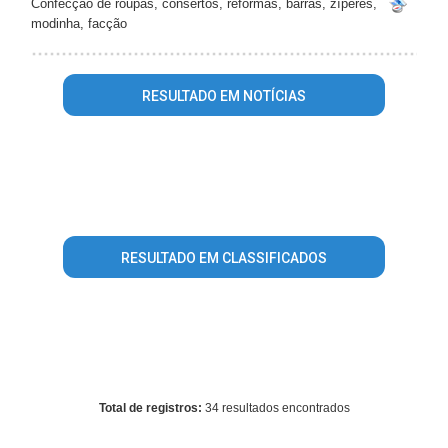
Confecção de roupas, consertos, reformas, barras, zíperes,
modinha, facção
RESULTADO EM NOTÍCIAS
Warning
: mysql_fetch_array() expects parameter 1 to be
resource, array given in
/home/guiasetelagoas/www/conteudo_resultado_busca.php
on line
344
RESULTADO EM CLASSIFICADOS
Warning
: mysql_fetch_array() expects parameter 1 to be
resource, array given in
/home/guiasetelagoas/www/conteudo_resultado_busca.php
on line
496
Total de registros:
34 resultados encontrados