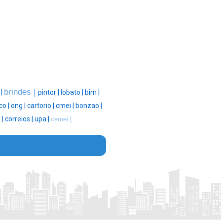
brindes |
 |
pintor |
lobato |
bim |
co |
ong |
cartorio |
cmei |
bonzao |
 |
correios |
upa |
cemei |