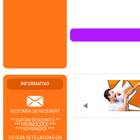
INFORMATIVO
GOSTARIA DE RECEBER?
** CUPOM DESCONTO **
*** PROMOÇÕES ***
*** NOVIDADES ***
DO GUIA SETE LAGOAS EM