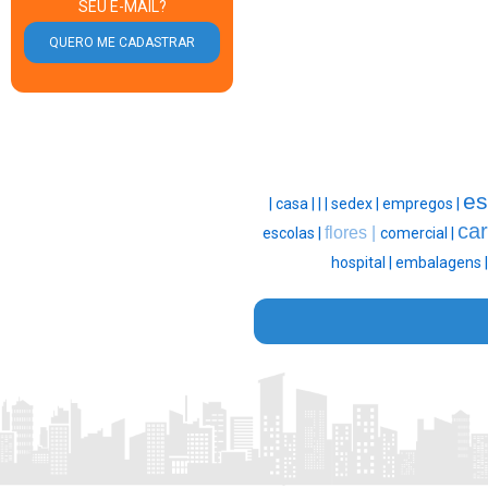
SEU E-MAIL?
es
|
casa |
|
|
sedex |
empregos |
car
flores |
escolas |
comercial |
hospital |
embalagens 