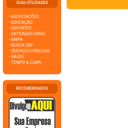
GUIA UTILIDADES
• ASSOCIAÇÕES
• EDUCAÇÃO
• ESPORTES
• ENTIDADES/ONGS
• MAPA
• BUSCA CEP
• SERVIÇOS PÚBLICOS
• SAÚDE
• TEMPO & CLIMA
RECOMENDADOS