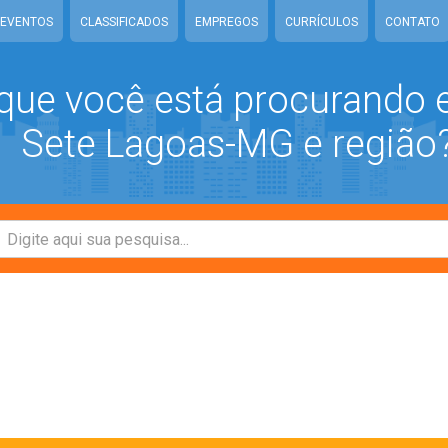
EVENTOS
CLASSIFICADOS
EMPREGOS
CURRÍCULOS
CONTATO
que você está procurando
Sete Lagoas-MG e região