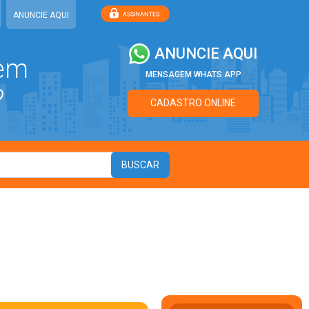
ANUNCIE AQUI
ANUNCIE AQUI
 em
MENSAGEM WHATS APP
?
CADASTRO ONLINE