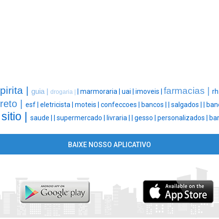
pirita |
farmacias |
guia |
|
marmoraria |
uai |
imoveis |
rh
drogaria |
reto |
esf |
eletricista |
moteis |
confeccoes |
bancos |
|
salgados |
|
ban
sitio |
|
saude |
|
supermercado |
livraria |
|
gesso |
personalizados |
bar
BAIXE NOSSO APLICATIVO