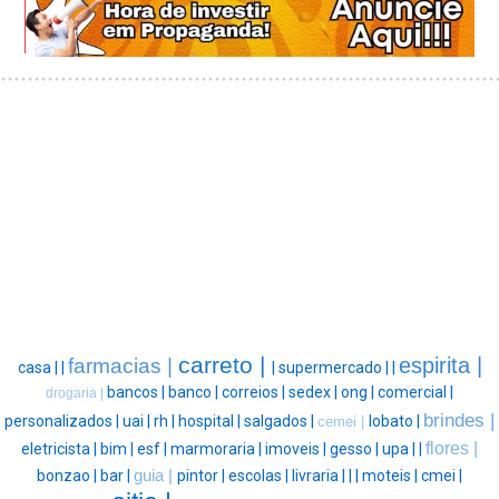
carreto |
espirita |
farmacias |
casa |
|
|
supermercado |
|
bancos |
banco |
correios |
sedex |
ong |
comercial |
drogaria |
brindes |
personalizados |
uai |
rh |
hospital |
salgados |
lobato |
cemei |
flores |
eletricista |
bim |
esf |
marmoraria |
imoveis |
gesso |
upa |
|
bonzao |
bar |
guia |
pintor |
escolas |
livraria |
|
|
moteis |
cmei |