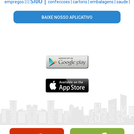
sitio |
empregos |
|
|
confeccoes |
cartorio |
embalagens |
saude |
BAIXE NOSSO APLICATIVO