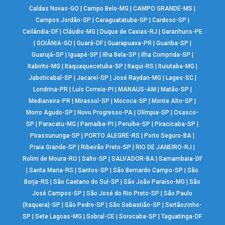
Caldas Novas-GO
|
Campo Belo-MG
|
CAMPO GRANDE-MS
|
Campos Jordão-SP
|
Caraguatatuba-SP
|
Cardoso-SP
|
Ceilândia-DF
|
Cláudio-MG
|
Duque de Caxias-RJ
|
Garanhuns-PE
|
GOIÂNIA-GO
|
Guará-DF
|
Guarapuava-PR
|
Guariba-SP
|
Guarujá-SP
|
Iguapé-SP
|
Ilha Bela-SP
|
Ilha Comprida-SP
|
Itabirito-MG
|
Itaquaquecetuba-SP
|
Itaqui-RS
|
Ituiutaba-MG
|
Jaboticabal-SP
|
Jacareí-SP
|
José Raydan-MG
|
Lages-SC
|
Londrina-PR
|
Luís Correia-PI
|
MANAUS-AM
|
Matão-SP
|
Medianeira-PR
|
Mirassol-SP
|
Mococa-SP
|
Monte Alto-SP
|
Morro Agudo-SP
|
Novo Progresso-PA
|
Olímpia-SP
|
Osasco-
SP
|
Paracatu-MG
|
Parnaíba-PI
|
Peruíbe-SP
|
Piracicaba-SP
|
Pirassununga-SP
|
PORTO ALEGRE-RS
|
Porto Seguro-BA
|
Praia Grande-SP
|
Ribeirão Preto-SP
|
RIO DE JANEIRO-RJ
|
Rolim de Moura-RO
|
Salto-SP
|
SALVADOR-BA
|
Samambaia-DF
|
Santa Maria-RS
|
Santos-SP
|
São Bernardo Campo-SP
|
São
Borja-RS
|
São Caetano do Sul-SP
|
São João Paraíso-MG
|
São
José Campos-SP
|
São José do Rio Preto-SP
|
São Paulo
(Itaquera)-SP
|
São Pedro-SP
|
São Sebastião-SP
|
Sertãozinho-
SP
|
Sete Lagoas-MG
|
Sobral-CE
|
Sorocaba-SP
|
Taguatinga-DF