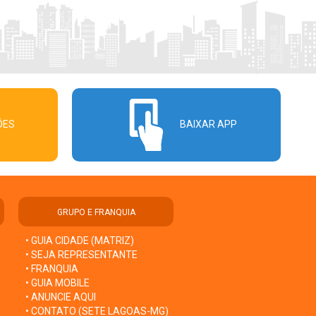
ÕES
BAIXAR APP
GRUPO E FRANQUIA
• GUIA CIDADE (MATRIZ)
• SEJA REPRESENTANTE
• FRANQUIA
• GUIA MOBILE
• ANUNCIE AQUI
• CONTATO (SETE LAGOAS-MG)