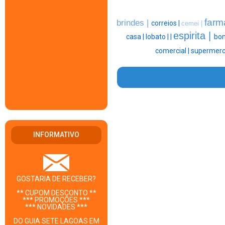
farm
brindes |
correios |
cemei |
espirita |
casa |
lobato |
|
bon
comercial |
supermerc
INFORMATIVO
GOSTARIA DE RECEBER?
** CUPOM DESCONTO **
*** PROMOÇÕES ***
*** NOVIDADES ***
DO GUIA SETE LAGOAS EM