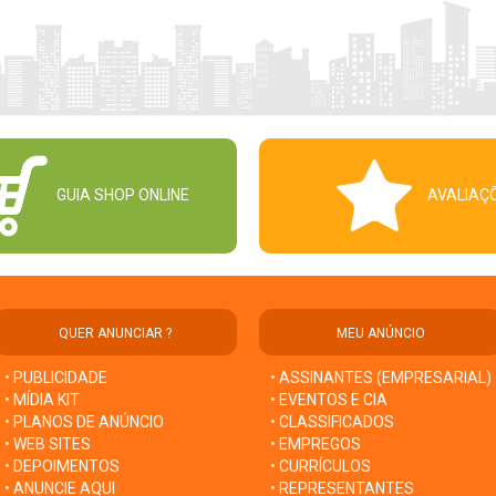
GUIA SHOP ONLINE
AVALIAÇ
QUER ANUNCIAR ?
MEU ANÚNCIO
• PUBLICIDADE
• ASSINANTES (EMPRESARIAL)
• MÍDIA KIT
• EVENTOS E CIA
• PLANOS DE ANÚNCIO
• CLASSIFICADOS
• WEB SITES
• EMPREGOS
• DEPOIMENTOS
• CURRÍCULOS
• ANUNCIE AQUI
• REPRESENTANTES