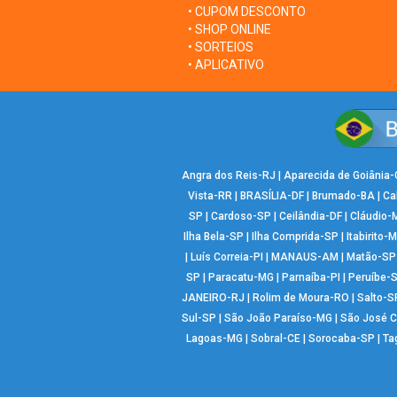
• CUPOM DESCONTO
• SHOP ONLINE
• SORTEIOS
• APLICATIVO
Angra dos Reis-RJ
|
Aparecida de Goiânia
Vista-RR
|
BRASÍLIA-DF
|
Brumado-BA
|
Ca
SP
|
Cardoso-SP
|
Ceilândia-DF
|
Cláudio-
Ilha Bela-SP
|
Ilha Comprida-SP
|
Itabirito-
|
Luís Correia-PI
|
MANAUS-AM
|
Matão-SP
SP
|
Paracatu-MG
|
Parnaíba-PI
|
Peruíbe-
JANEIRO-RJ
|
Rolim de Moura-RO
|
Salto-S
Sul-SP
|
São João Paraíso-MG
|
São José 
Lagoas-MG
|
Sobral-CE
|
Sorocaba-SP
|
Ta