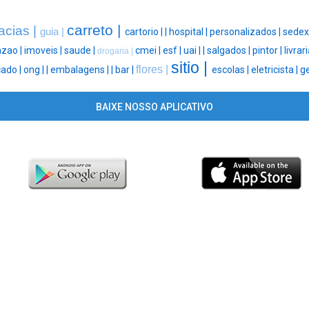
carreto |
acias |
guia |
cartorio |
|
hospital |
personalizados |
sedex
zao |
imoveis |
saude |
cmei |
esf |
uai |
|
salgados |
pintor |
livrari
drogaria |
sitio |
flores |
ado |
ong |
|
embalagens |
|
bar |
escolas |
eletricista |
g
BAIXE NOSSO APLICATIVO