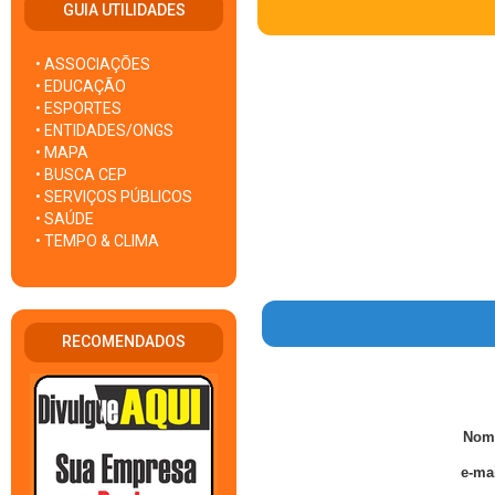
GUIA UTILIDADES
• ASSOCIAÇÕES
• EDUCAÇÃO
• ESPORTES
• ENTIDADES/ONGS
• MAPA
• BUSCA CEP
• SERVIÇOS PÚBLICOS
• SAÚDE
• TEMPO & CLIMA
RECOMENDADOS
Nom
e-mai