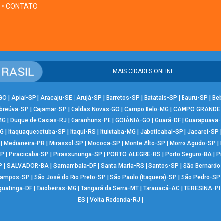
• CONTATO
MAIS CIDADES ONLINE
-GO
|
Apiaí-SP
|
Aracaju-SE
|
Arujá-SP
|
Barretos-SP
|
Batatais-SP
|
Bauru-SP
|
Be
breúva-SP
|
Cajamar-SP
|
Caldas Novas-GO
|
Campo Belo-MG
|
CAMPO GRANDE
MG
|
Duque de Caxias-RJ
|
Garanhuns-PE
|
GOIÂNIA-GO
|
Guará-DF
|
Guarapuava
MG
|
Itaquaquecetuba-SP
|
Itaqui-RS
|
Ituiutaba-MG
|
Jaboticabal-SP
|
Jacareí-SP
|
Medianeira-PR
|
Mirassol-SP
|
Mococa-SP
|
Monte Alto-SP
|
Morro Agudo-SP
|
SP
|
Piracicaba-SP
|
Pirassununga-SP
|
PORTO ALEGRE-RS
|
Porto Seguro-BA
|
P
P
|
SALVADOR-BA
|
Samambaia-DF
|
Santa Maria-RS
|
Santos-SP
|
São Bernard
Campos-SP
|
São José do Rio Preto-SP
|
São Paulo (Itaquera)-SP
|
São Pedro-SP
guatinga-DF
|
Taiobeiras-MG
|
Tangará da Serra-MT
|
Tarauacá-AC
|
TERESINA-PI
ES
|
Volta Redonda-RJ
|