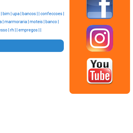
 |
bim |
upa |
bancos |
|
confeccoes |
a |
marmoraria |
moteis |
banco |
esso |
rh |
|
empregos |
|