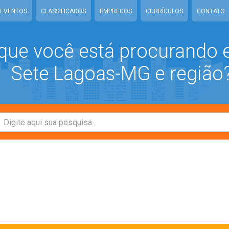
EVENTOS
CLASSIFICADOS
EMPREGOS
CURRÍCULOS
CONTATO
que você está procurando
Sete Lagoas-MG e região