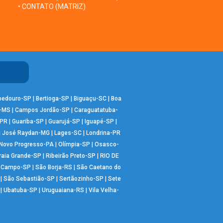
• CONTATO (MATRIZ)
bedouro-SP
|
Bertioga-SP
|
Biguaçu-SC
|
Boa
-MS
|
Campos Jordão-SP
|
Caraguatatuba-
-PR
|
Guariba-SP
|
Guarujá-SP
|
Iguapé-SP
|
|
José Raydan-MG
|
Lages-SC
|
Londrina-PR
Novo Progresso-PA
|
Olímpia-SP
|
Osasco-
raia Grande-SP
|
Ribeirão Preto-SP
|
RIO DE
o Campo-SP
|
São Borja-RS
|
São Caetano do
|
São Sebastião-SP
|
Sertãozinho-SP
|
Sete
|
Ubatuba-SP
|
Uruguaiana-RS
|
Vila Velha-